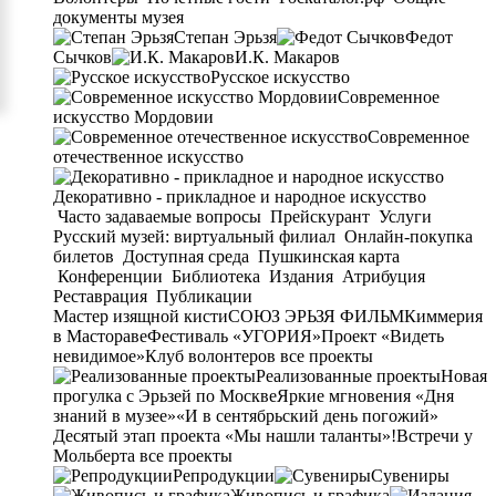
документы музея
Степан Эрьзя
Федот
Сычков
И.К. Макаров
Русское искусство
Современное
искусство Мордовии
Современное
отечественное искусство
Декоративно - прикладное и народное искусство
Часто задаваемые вопросы
Прейскурант
Услуги
Русский музей: виртуальный филиал
Онлайн-покупка
билетов
Доступная среда
Пушкинская карта
Конференции
Библиотека
Издания
Атрибуция
Реставрация
Публикации
Мастер изящной кисти
СОЮЗ ЭРЬЗЯ ФИЛЬМ
Киммерия
в Мастораве
Фестиваль «УГОРИЯ»
Проект «Видеть
невидимое»
Клуб волонтеров
все проекты
Реализованные проекты
Новая
прогулка с Эрьзей по Москве
Яркие мгновения «Дня
знаний в музее»
«И в сентябрьский день погожий»
Десятый этап проекта «Мы нашли таланты»!
Встречи у
Мольберта
все проекты
Репродукции
Сувениры
Живопись и графика