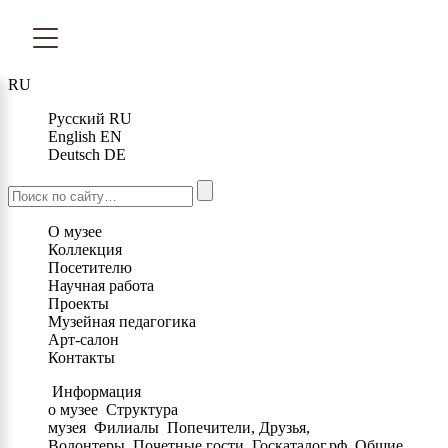
RU
Русский
RU
English
EN
Deutsch
DE
О музее
Коллекция
Посетителю
Научная работа
Проекты
Музейная педагогика
Арт-салон
Контакты
Информация
о музее
Структура
музея
Филиалы
Попечители, Друзья,
Волонтеры
Почетные гости
Госкаталог.рф
Общие