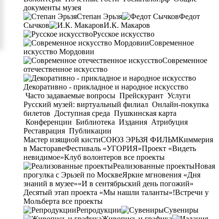
документы музея
Степан Эрьзя
Федот
Сычков
И.К. Макаров
Русское искусство
Современное
искусство Мордовии
Современное
отечественное искусство
Декоративно - прикладное и народное искусство
Часто задаваемые вопросы
Прейскурант
Услуги
Русский музей: виртуальный филиал
Онлайн-покупка
билетов
Доступная среда
Пушкинская карта
Конференции
Библиотека
Издания
Атрибуция
Реставрация
Публикации
Мастер изящной кисти
СОЮЗ ЭРЬЗЯ ФИЛЬМ
Киммерия
в Мастораве
Фестиваль «УГОРИЯ»
Проект «Видеть
невидимое»
Клуб волонтеров
все проекты
Реализованные проекты
Новая
прогулка с Эрьзей по Москве
Яркие мгновения «Дня
знаний в музее»
«И в сентябрьский день погожий»
Десятый этап проекта «Мы нашли таланты»!
Встречи у
Мольберта
все проекты
Репродукции
Сувениры
Живопись и графика