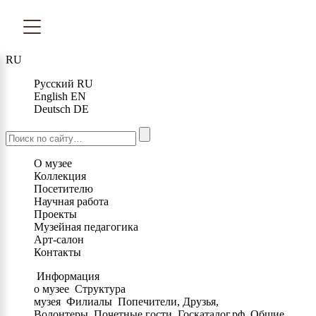
RU
Русский
RU
English
EN
Deutsch
DE
О музее
Коллекция
Посетителю
Научная работа
Проекты
Музейная педагогика
Арт-салон
Контакты
Информация
о музее
Структура
музея
Филиалы
Попечители, Друзья,
Волонтеры
Почетные гости
Госкаталог.рф
Общие