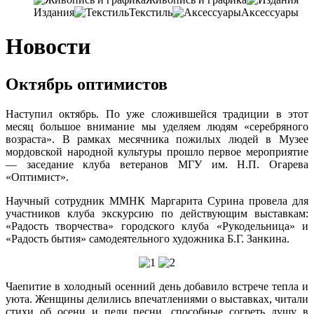
Издания
Текстиль
Аксессуары
Новости
Октябрь оптимистов
Наступил октябрь. По уже сложившейся традиции в этот
месяц большое внимание мы уделяем людям «серебряного
возраста». В рамках месячника пожилых людей в Музее
мордовской народной культуры прошло первое мероприятие
— заседание клуба ветеранов МГУ им. Н.П. Огарева
«Оптимист».
Научный сотрудник ММНК Маргарита Сурина провела для
участников клуба экскурсию по действующим выставкам:
«Радость творчества» городского клуба «Рукодельница» и
«Радость бытия» самодеятельного художника Б.Г. Занкина.
Чаепитие в холодный осенний день добавило встрече тепла и
уюта. Женщины делились впечатлениями о выставках, читали
стихи об осени и пели песни, способные согреть душу в