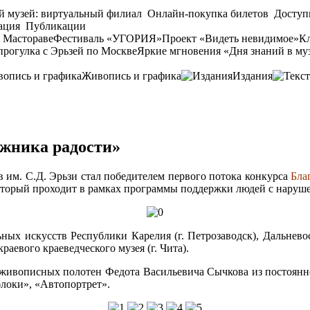
й музей: виртуальный филиал
Онлайн-покупка билетов
Доступ
ация
Публикации
 Мастораве
Фестиваль «УГОРИЯ»
Проект «Видеть невидимое»
Кл
прогулка с Эрьзей по Москве
Яркие мгновения «Дня знаний в му
Живопись и графика
Издания
ожника радости»
 им. С.Д. Эрьзи стал победителем первого потока конкурса
Бла
оторый проходит в рамках программы поддержки людей с наруш
ных искусств Республики Карелия (г. Петрозаводск), Дальневос
краевого краеведческого музея (г. Чита).
живописных полотен Федота Васильевича Сычкова из постоянн
блоки», «Автопортрет».