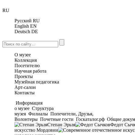
RU
Русский
RU
English
EN
Deutsch
DE
О музее
Коллекция
Посетителю
Научная работа
Проекты
Музейная педагогика
Арт-салон
Контакты
Информация
о музее
Структура
музея
Филиалы
Попечители, Друзья,
Волонтеры
Почетные гости
Госкаталог.рф
Общие докум
Степан Эрьзя
Федот Сыч
искусство Мордовии