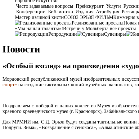
народное искусство
Часто задаваемые вопросы
Прейскурант
Услуги
Русски
Конференции
Библиотека
Издания
Атрибуция
Реставр
Мастер изящной кисти
СОЮЗ ЭРЬЗЯ ФИЛЬМ
Киммерия в
Реализованные проекты
Новая 
«Мы нашли таланты»!
Встречи у Мольберта
все проекты
Репродукции
Сувениры
Новости
«Особый взгляд» на произведения «худ
Мордовский республиканский музей изобразительных искусств
спорт»
на создание тактильных копий музейных экспонатов, к
Поздравляем с победой и наших коллег из Музея изобразитель
краевого краеведческого музея (г. Красноярск), Забайкальского 
Для МРМИИ им. С.Д. Эрьзи будут созданы тактильные копии 
Подруги. Зима», «Возвращение с сенокоса», «Алма-атинские я