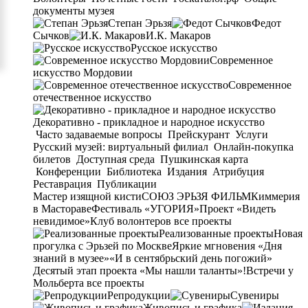
документы музея
Степан Эрьзя
Федот
Сычков
И.К. Макаров
Русское искусство
Современное
искусство Мордовии
Современное
отечественное искусство
Декоративно - прикладное и народное искусство
Часто задаваемые вопросы
Прейскурант
Услуги
Русский музей: виртуальный филиал
Онлайн-покупка
билетов
Доступная среда
Пушкинская карта
Конференции
Библиотека
Издания
Атрибуция
Реставрация
Публикации
Мастер изящной кисти
СОЮЗ ЭРЬЗЯ ФИЛЬМ
Киммерия
в Мастораве
Фестиваль «УГОРИЯ»
Проект «Видеть
невидимое»
Клуб волонтеров
все проекты
Реализованные проекты
Новая
прогулка с Эрьзей по Москве
Яркие мгновения «Дня
знаний в музее»
«И в сентябрьский день погожий»
Десятый этап проекта «Мы нашли таланты»!
Встречи у
Мольберта
все проекты
Репродукции
Сувениры
Живопись и графика