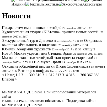
Издания
Текстиль
Аксессуары
Новости
Поздравляем именинников октября!
29 сентября 2017 в 16:47
Художественная студия «KISточка» приняла новых гостей!
28
сентября 2017 в 16:47
Экскурсионный тур в Дивеево
Открылась
26 сентября 2017 в 10:03
выставка «Реальность и видения»
25 сентября 2017 в 10:38
Юбилей Академии художеств
Улицу в
22 сентября 2017 в 15:36
Новой Москве украсит имя Степана Эрьзи
22 сентября 2017 в 11:45
Мы нашли таланты: четвёртый этап проекта стартовал!
21
НТВ о Музее Эрьзи
сентября 2017 в 16:55
19 сентября 2017 в 17:14
Открытие юбилейной выставки Игоря Сидельникова
15 сентября
Разговор о шифрах
2017 в 18:56
15 сентября 2017 в 12:01
< Назад
1
2
3
…
309
310
311
312
313
314
315
…
366
367
368
Вперёд >
МРМИИ им. С.Д. Эрьзи. При использовании материалов
сайта
ссылка на
erzia-museum.ru
обязательна. Поддержка сайта:
МРМИИ им. С.Д. Эрьзи