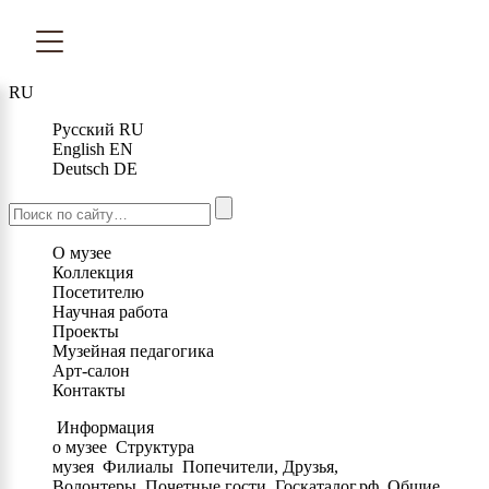
RU
Русский
RU
English
EN
Deutsch
DE
О музее
Коллекция
Посетителю
Научная работа
Проекты
Музейная педагогика
Арт-салон
Контакты
Информация
о музее
Структура
музея
Филиалы
Попечители, Друзья,
Волонтеры
Почетные гости
Госкаталог.рф
Общие