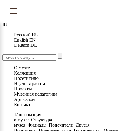
RU
Русский
RU
English
EN
Deutsch
DE
О музее
Коллекция
Посетителю
Научная работа
Проекты
Музейная педагогика
Арт-салон
Контакты
Информация
о музее
Структура
музея
Филиалы
Попечители, Друзья,
Волонтеры
Почетные гости
Госкаталог.рф
Общие