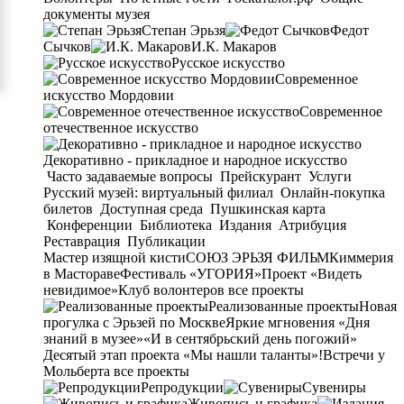
документы музея
Степан Эрьзя
Федот
Сычков
И.К. Макаров
Русское искусство
Современное
искусство Мордовии
Современное
отечественное искусство
Декоративно - прикладное и народное искусство
Часто задаваемые вопросы
Прейскурант
Услуги
Русский музей: виртуальный филиал
Онлайн-покупка
билетов
Доступная среда
Пушкинская карта
Конференции
Библиотека
Издания
Атрибуция
Реставрация
Публикации
Мастер изящной кисти
СОЮЗ ЭРЬЗЯ ФИЛЬМ
Киммерия
в Мастораве
Фестиваль «УГОРИЯ»
Проект «Видеть
невидимое»
Клуб волонтеров
все проекты
Реализованные проекты
Новая
прогулка с Эрьзей по Москве
Яркие мгновения «Дня
знаний в музее»
«И в сентябрьский день погожий»
Десятый этап проекта «Мы нашли таланты»!
Встречи у
Мольберта
все проекты
Репродукции
Сувениры
Живопись и графика