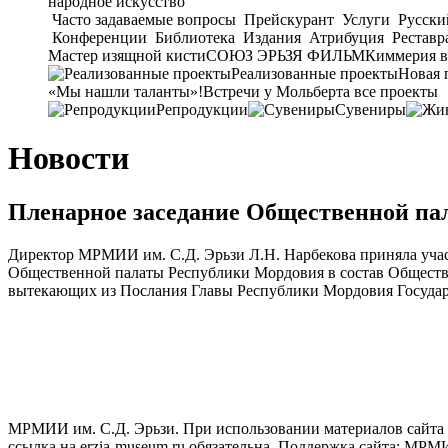
народное искусство
Часто задаваемые вопросы
Прейскурант
Услуги
Русски
Конференции
Библиотека
Издания
Атрибуция
Реставр
Мастер изящной кисти
СОЮЗ ЭРЬЗЯ ФИЛЬМ
Киммерия в
Реализованные проекты
Новая 
«Мы нашли таланты»!
Встречи у Мольберта
все проекты
Репродукции
Сувениры
Новости
Пленарное заседание Общественной па
Директор МРМИИ им. С.Д. Эрьзи Л.Н. Нарбекова приняла учас
Общественной палаты Республики Мордовия в состав Обществе
вытекающих из Послания Главы Республики Мордовия Госуда
МРМИИ им. С.Д. Эрьзи. При использовании материалов сайта
ссылка на
erzia-museum.ru
обязательна. Поддержка сайта:
МРМИИ