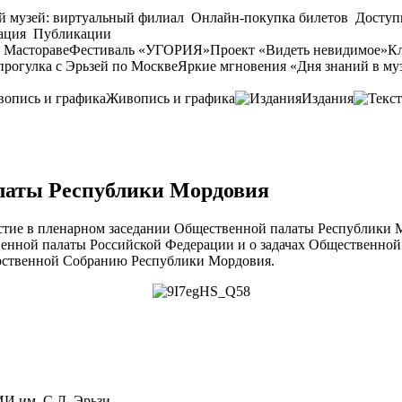
й музей: виртуальный филиал
Онлайн-покупка билетов
Доступ
ация
Публикации
 Мастораве
Фестиваль «УГОРИЯ»
Проект «Видеть невидимое»
Кл
прогулка с Эрьзей по Москве
Яркие мгновения «Дня знаний в му
Живопись и графика
Издания
латы Республики Мордовия
тие в пленарном заседании Общественной палаты Республики М
нной палаты Российской Федерации и о задачах Общественной 
рственной Собранию Республики Мордовия.
 им. С.Д. Эрьзи