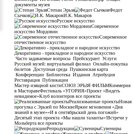
документы музея
Степан Эрьзя
Федот
Сычков
И.К. Макаров
Русское искусство
Современное
искусство Мордовии
Современное
отечественное искусство
Декоративно - прикладное и народное искусство
Часто задаваемые вопросы
Прейскурант
Услуги
Русский музей: виртуальный филиал
Онлайн-покупка
билетов
Доступная среда
Пушкинская карта
Конференции
Библиотека
Издания
Атрибуция
Реставрация
Публикации
Мастер изящной кисти
СОЮЗ ЭРЬЗЯ ФИЛЬМ
Киммерия
в Мастораве
Фестиваль «УГОРИЯ»
Проект «Видеть
невидимое»
Клуб волонтеров
все проекты
Реализованные проекты
Новая
прогулка с Эрьзей по Москве
Яркие мгновения «Дня
знаний в музее»
«И в сентябрьский день погожий»
Десятый этап проекта «Мы нашли таланты»!
Встречи у
Мольберта
все проекты
Репродукции
Сувениры
Живопись и графика