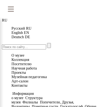
RU
Русский
RU
English
EN
Deutsch
DE
О музее
Коллекция
Посетителю
Научная работа
Проекты
Музейная педагогика
Арт-салон
Контакты
Информация
о музее
Структура
музея
Филиалы
Попечители, Друзья,
Волонтеры
Почетные гости
Госкаталог.рф
Общие