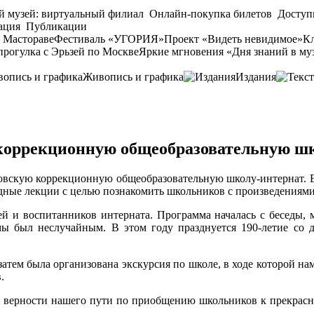
й музей: виртуальный филиал
Онлайн-покупка билетов
Доступ
ация
Публикации
 Мастораве
Фестиваль «УГОРИЯ»
Проект «Видеть невидимое»
Кл
прогулка с Эрьзей по Москве
Яркие мгновения «Дня знаний в му
Живопись и графика
Издания
коррекционную общеобразовательную шк
овскую коррекционную общеобразовательную школу-интернат. Е
дные лекции с целью познакомить школьников с произведениями
лей и воспитанников интерната. Программа началась с беседы,
 был неслучайным. В этом году празднуется 190-летие со д
атем была организована экскурсия по школе, в ходе которой нам
.
 в верности нашего пути по приобщению школьников к прекрасн