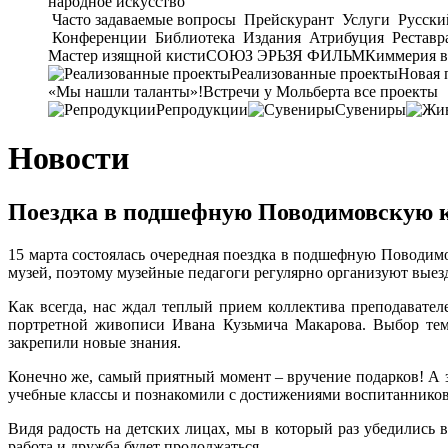
народное искусство
Часто задаваемые вопросы
Прейскурант
Услуги
Русски
Конференции
Библиотека
Издания
Атрибуция
Реставр
Мастер изящной кисти
СОЮЗ ЭРЬЗЯ ФИЛЬМ
Киммерия в
Реализованные проекты
Новая 
«Мы нашли таланты»!
Встречи у Мольберта
все проекты
Репродукции
Сувениры
Новости
Поездка в подшефную Поводимовскую 
15 марта состоялась очередная поездка в подшефную Поводим
музей, поэтому музейные педагоги регулярно организуют выез
Как всегда, нас ждал теплый прием коллектива преподавате
портретной живописи Ивана Кузьмича Макарова. Выбор темы
закрепили новые знания.
Конечно же, самый приятный момент – вручение подарков! А з
учебные классы и познакомили с достижениями воспитанников
Видя радость на детских лицах, мы в который раз убедились
работа и дружба будет продолжаться.