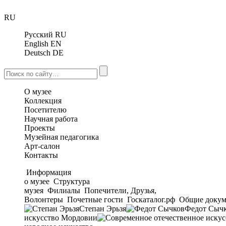
RU
Русский
RU
English
EN
Deutsch
DE
О музее
Коллекция
Посетителю
Научная работа
Проекты
Музейная педагогика
Арт-салон
Контакты
Информация
о музее
Структура
музея
Филиалы
Попечители, Друзья,
Волонтеры
Почетные гости
Госкаталог.рф
Общие докум
Степан Эрьзя
Федот Сыч
искусство Мордовии