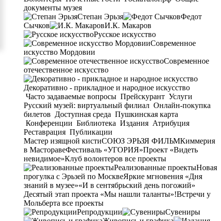
документы музея
Степан Эрьзя
Федот
Сычков
И.К. Макаров
Русское искусство
Современное
искусство Мордовии
Современное
отечественное искусство
Декоративно - прикладное и народное искусство
Часто задаваемые вопросы
Прейскурант
Услуги
Русский музей: виртуальный филиал
Онлайн-покупка
билетов
Доступная среда
Пушкинская карта
Конференции
Библиотека
Издания
Атрибуция
Реставрация
Публикации
Мастер изящной кисти
СОЮЗ ЭРЬЗЯ ФИЛЬМ
Киммерия
в Мастораве
Фестиваль «УГОРИЯ»
Проект «Видеть
невидимое»
Клуб волонтеров
все проекты
Реализованные проекты
Новая
прогулка с Эрьзей по Москве
Яркие мгновения «Дня
знаний в музее»
«И в сентябрьский день погожий»
Десятый этап проекта «Мы нашли таланты»!
Встречи у
Мольберта
все проекты
Репродукции
Сувениры
Живопись и графика