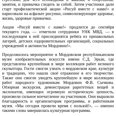
занятия, и привычка следить за собой. Затем участники дали
старт профилактической акции «Рисуй вместе с нами!» и
нарисовали на асфальте рисунки, символизирующие здоровье,
жизнь, здоровые привычки.
Акция «Рисуй вместе с нами!» продлится до сентября
текущего года, — отметили сотрудники УНК МВД, — в
последующем к ней присоединятся ребята из пришкольных
лагерей, детских оздоровительных организаций, социальных
учреждений и активисты Мордовии!».
Продолжилось мероприятие в Мордовском республиканском
музее изобразительных искусств имени С.Д. Эрьзи, где
представлена крупнейшая в мире коллекция работ великого
скульптора. Гости смогли узнать о мордовском крае, культуре
и традициях, что нашли своё отражение в его творчестве.
Также они смогли увидеть крупнейшую в мире коллекцию
работ народного художникам Мордовии Ф.В. Сычкова.
Обзорная экскурсия, демонстрация раритетных вещей и
экспонатов, имеющих огромную историческую ценность,
произвели сильное впечатление на участников. Они выразили
благодарность и организаторам программы, и работникам
музея. «Мы сегодня провели время с пользой!», — именно
такими слова завершилась культурная программа.