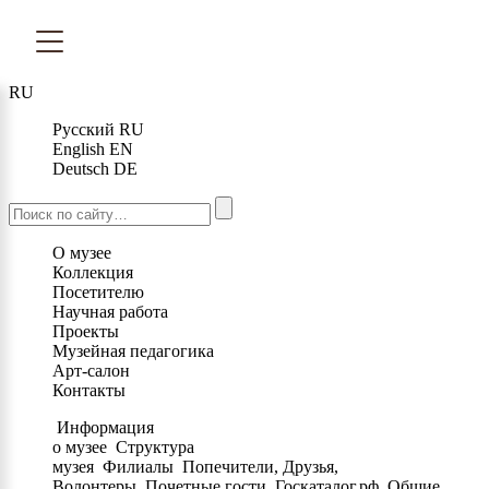
RU
Русский
RU
English
EN
Deutsch
DE
О музее
Коллекция
Посетителю
Научная работа
Проекты
Музейная педагогика
Арт-салон
Контакты
Информация
о музее
Структура
музея
Филиалы
Попечители, Друзья,
Волонтеры
Почетные гости
Госкаталог.рф
Общие