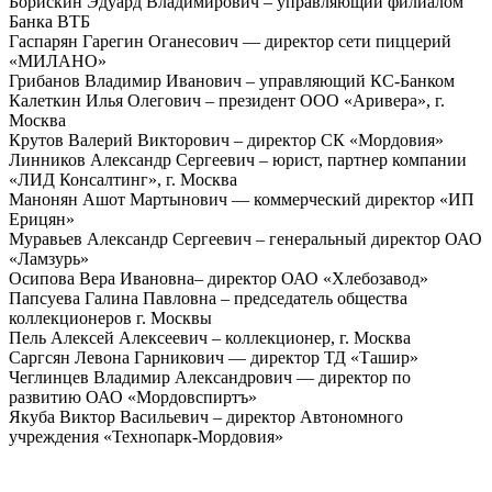
Борискин Эдуард Владимирович – управляющий филиалом
Банка ВТБ
Гаспарян Гарегин Оганесович — директор сети пиццерий
«МИЛАНО»
Грибанов Владимир Иванович – управляющий КС-Банком
Калеткин Илья Олегович – президент ООО «Аривера», г.
Москва
Крутов Валерий Викторович – директор СК «Мордовия»
Линников Александр Сергеевич – юрист, партнер компании
«ЛИД Консалтинг», г. Москва
Манонян Ашот Мартынович — коммерческий директор «ИП
Ерицян»
Муравьев Александр Сергеевич – генеральный директор ОАО
«Ламзурь»
Осипова Вера Ивановна– директор ОАО «Хлебозавод»
Папсуева Галина Павловна – председатель общества
коллекционеров г. Москвы
Пель Алексей Алексеевич – коллекционер, г. Москва
Саргсян Левона Гарникович — директор ТД «Ташир»
Чеглинцев Владимир Александрович — директор по
развитию ОАО «Мордовспиртъ»
Якуба Виктор Васильевич – директор Автономного
учреждения «Технопарк-Мордовия»