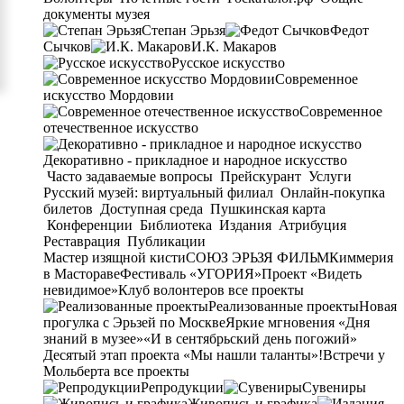
документы музея
Степан Эрьзя
Федот
Сычков
И.К. Макаров
Русское искусство
Современное
искусство Мордовии
Современное
отечественное искусство
Декоративно - прикладное и народное искусство
Часто задаваемые вопросы
Прейскурант
Услуги
Русский музей: виртуальный филиал
Онлайн-покупка
билетов
Доступная среда
Пушкинская карта
Конференции
Библиотека
Издания
Атрибуция
Реставрация
Публикации
Мастер изящной кисти
СОЮЗ ЭРЬЗЯ ФИЛЬМ
Киммерия
в Мастораве
Фестиваль «УГОРИЯ»
Проект «Видеть
невидимое»
Клуб волонтеров
все проекты
Реализованные проекты
Новая
прогулка с Эрьзей по Москве
Яркие мгновения «Дня
знаний в музее»
«И в сентябрьский день погожий»
Десятый этап проекта «Мы нашли таланты»!
Встречи у
Мольберта
все проекты
Репродукции
Сувениры
Живопись и графика