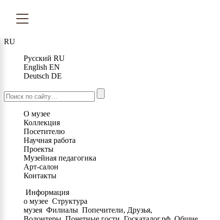
RU
Русский
RU
English
EN
Deutsch
DE
О музее
Коллекция
Посетителю
Научная работа
Проекты
Музейная педагогика
Арт-салон
Контакты
Информация
о музее
Структура
музея
Филиалы
Попечители, Друзья,
Волонтеры
Почетные гости
Госкаталог.рф
Общие