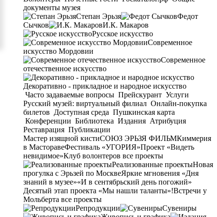
документы музея
Степан Эрьзя
Федот
Сычков
И.К. Макаров
Русское искусство
Современное
искусство Мордовии
Современное
отечественное искусство
Декоративно - прикладное и народное искусство
Часто задаваемые вопросы
Прейскурант
Услуги
Русский музей: виртуальный филиал
Онлайн-покупка
билетов
Доступная среда
Пушкинская карта
Конференции
Библиотека
Издания
Атрибуция
Реставрация
Публикации
Мастер изящной кисти
СОЮЗ ЭРЬЗЯ ФИЛЬМ
Киммерия
в Мастораве
Фестиваль «УГОРИЯ»
Проект «Видеть
невидимое»
Клуб волонтеров
все проекты
Реализованные проекты
Новая
прогулка с Эрьзей по Москве
Яркие мгновения «Дня
знаний в музее»
«И в сентябрьский день погожий»
Десятый этап проекта «Мы нашли таланты»!
Встречи у
Мольберта
все проекты
Репродукции
Сувениры
Живопись и графика