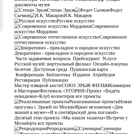
документы музея
Степан Эрьзя
Федот
Сычков
И.К. Макаров
Русское искусство
Современное
искусство Мордовии
Современное
отечественное искусство
Декоративно - прикладное и народное искусство
Часто задаваемые вопросы
Прейскурант
Услуги
Русский музей: виртуальный филиал
Онлайн-покупка
билетов
Доступная среда
Пушкинская карта
Конференции
Библиотека
Издания
Атрибуция
Реставрация
Публикации
Мастер изящной кисти
СОЮЗ ЭРЬЗЯ ФИЛЬМ
Киммерия
в Мастораве
Фестиваль «УГОРИЯ»
Проект «Видеть
невидимое»
Клуб волонтеров
все проекты
Реализованные проекты
Новая
прогулка с Эрьзей по Москве
Яркие мгновения «Дня
знаний в музее»
«И в сентябрьский день погожий»
Десятый этап проекта «Мы нашли таланты»!
Встречи у
Мольберта
все проекты
Репродукции
Сувениры
Живопись и графика