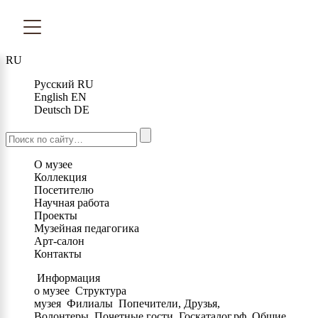
RU
Русский
RU
English
EN
Deutsch
DE
О музее
Коллекция
Посетителю
Научная работа
Проекты
Музейная педагогика
Арт-салон
Контакты
Информация
о музее
Структура
музея
Филиалы
Попечители, Друзья,
Волонтеры
Почетные гости
Госкаталог.рф
Общие