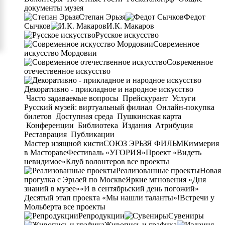
документы музея
Степан Эрьзя
Федот
Сычков
И.К. Макаров
Русское искусство
Современное
искусство Мордовии
Современное
отечественное искусство
Декоративно - прикладное и народное искусство
Часто задаваемые вопросы
Прейскурант
Услуги
Русский музей: виртуальный филиал
Онлайн-покупка
билетов
Доступная среда
Пушкинская карта
Конференции
Библиотека
Издания
Атрибуция
Реставрация
Публикации
Мастер изящной кисти
СОЮЗ ЭРЬЗЯ ФИЛЬМ
Киммерия
в Мастораве
Фестиваль «УГОРИЯ»
Проект «Видеть
невидимое»
Клуб волонтеров
все проекты
Реализованные проекты
Новая
прогулка с Эрьзей по Москве
Яркие мгновения «Дня
знаний в музее»
«И в сентябрьский день погожий»
Десятый этап проекта «Мы нашли таланты»!
Встречи у
Мольберта
все проекты
Репродукции
Сувениры
Живопись и графика