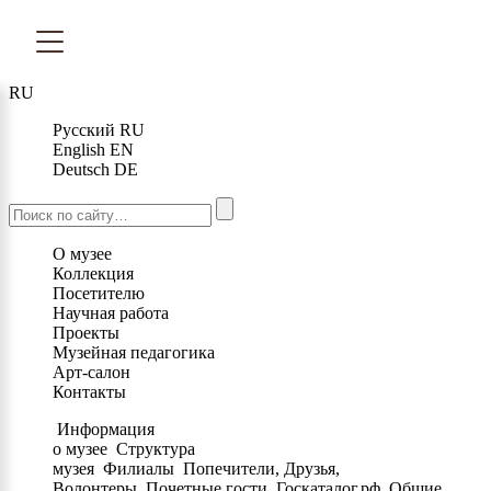
RU
Русский
RU
English
EN
Deutsch
DE
О музее
Коллекция
Посетителю
Научная работа
Проекты
Музейная педагогика
Арт-салон
Контакты
Информация
о музее
Структура
музея
Филиалы
Попечители, Друзья,
Волонтеры
Почетные гости
Госкаталог.рф
Общие