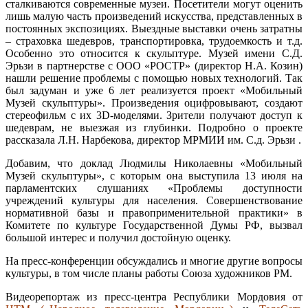
сталкиваются современные музеи. Посетители могут оценить
лишь малую часть произведений искусства, представленных в
постоянных экспозициях. Выездные выставки очень затратны
– страховка шедевров, транспортировка, трудоемкость и т.д.
Особенно это относится к скульптуре. Музей имени С.Д.
Эрьзи в партнерстве с ООО «РОСТР» (директор Н.А. Козин)
нашли решение проблемы с помощью новых технологий. Так
был задуман и уже 6 лет реализуется проект «Мобильный
Музей скульптуры». Произведения оцифровывают, создают
стереофильм с их 3D-моделями. Зрители получают доступ к
шедеврам, не выезжая из глубинки. Подробно о проекте
рассказала Л.Н. Нарбекова, директор МРМИИ им. С.д. Эрьзи .
Добавим, что доклад Людмилы Николаевны «Мобильный
Музей скульптуры», с которым она выступила 13 июля на
парламентских слушаниях «Проблемы доступности
учреждений культуры для населения. Совершенствование
нормативной базы и правоприменительной практики» в
Комитете по культуре Государственной Думы РФ, вызвал
большой интерес и получил достойную оценку.
На пресс-конференции обсуждались и многие другие вопросы
культуры, в том числе планы работы Союза художников РМ.
Видеорепортаж из пресс-центра Республики Мордовия от