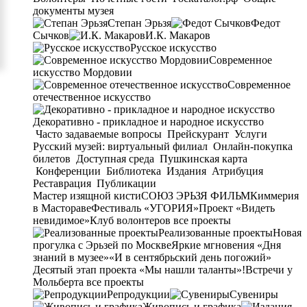
документы музея
Степан Эрьзя
Федот
Сычков
И.К. Макаров
Русское искусство
Современное
искусство Мордовии
Современное
отечественное искусство
Декоративно - прикладное и народное искусство
Часто задаваемые вопросы
Прейскурант
Услуги
Русский музей: виртуальный филиал
Онлайн-покупка
билетов
Доступная среда
Пушкинская карта
Конференции
Библиотека
Издания
Атрибуция
Реставрация
Публикации
Мастер изящной кисти
СОЮЗ ЭРЬЗЯ ФИЛЬМ
Киммерия
в Мастораве
Фестиваль «УГОРИЯ»
Проект «Видеть
невидимое»
Клуб волонтеров
все проекты
Реализованные проекты
Новая
прогулка с Эрьзей по Москве
Яркие мгновения «Дня
знаний в музее»
«И в сентябрьский день погожий»
Десятый этап проекта «Мы нашли таланты»!
Встречи у
Мольберта
все проекты
Репродукции
Сувениры
Живопись и графика