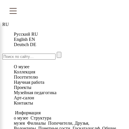
RU
Русский
RU
English
EN
Deutsch
DE
О музее
Коллекция
Посетителю
Научная работа
Проекты
Музейная педагогика
Арт-салон
Контакты
Информация
о музее
Структура
музея
Филиалы
Попечители, Друзья,
Волонтеры
Почетные гости
Госкаталог.рф
Общие