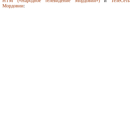
НТМ («Народное телевидение Мордовии»)
и
ТелеСеть
Мордовии
: