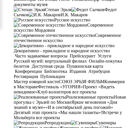
документы музея
Степан Эрьзя
Федот
Сычков
И.К. Макаров
Русское искусство
Современное
искусство Мордовии
Современное
отечественное искусство
Декоративно - прикладное и народное искусство
Часто задаваемые вопросы
Прейскурант
Услуги
Русский музей: виртуальный филиал
Онлайн-покупка
билетов
Доступная среда
Пушкинская карта
Конференции
Библиотека
Издания
Атрибуция
Реставрация
Публикации
Мастер изящной кисти
СОЮЗ ЭРЬЗЯ ФИЛЬМ
Киммерия
в Мастораве
Фестиваль «УГОРИЯ»
Проект «Видеть
невидимое»
Клуб волонтеров
все проекты
Реализованные проекты
Новая
прогулка с Эрьзей по Москве
Яркие мгновения «Дня
знаний в музее»
«И в сентябрьский день погожий»
Десятый этап проекта «Мы нашли таланты»!
Встречи у
Мольберта
все проекты
Репродукции
Сувениры
Живопись и графика