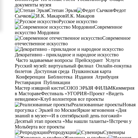
документы музея
Степан Эрьзя
Федот
Сычков
И.К. Макаров
Русское искусство
Современное
искусство Мордовии
Современное
отечественное искусство
Декоративно - прикладное и народное искусство
Часто задаваемые вопросы
Прейскурант
Услуги
Русский музей: виртуальный филиал
Онлайн-покупка
билетов
Доступная среда
Пушкинская карта
Конференции
Библиотека
Издания
Атрибуция
Реставрация
Публикации
Мастер изящной кисти
СОЮЗ ЭРЬЗЯ ФИЛЬМ
Киммерия
в Мастораве
Фестиваль «УГОРИЯ»
Проект «Видеть
невидимое»
Клуб волонтеров
все проекты
Реализованные проекты
Новая
прогулка с Эрьзей по Москве
Яркие мгновения «Дня
знаний в музее»
«И в сентябрьский день погожий»
Десятый этап проекта «Мы нашли таланты»!
Встречи у
Мольберта
все проекты
Репродукции
Сувениры
Живопись и графика