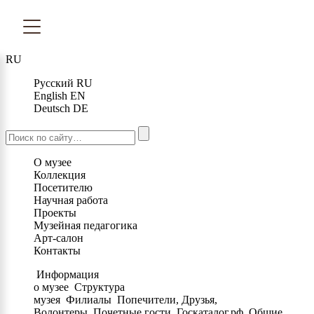
RU
Русский
RU
English
EN
Deutsch
DE
О музее
Коллекция
Посетителю
Научная работа
Проекты
Музейная педагогика
Арт-салон
Контакты
Информация
о музее
Структура
музея
Филиалы
Попечители, Друзья,
Волонтеры
Почетные гости
Госкаталог.рф
Общие