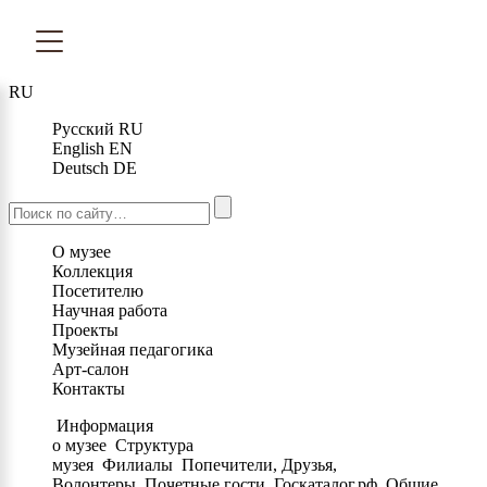
RU
Русский
RU
English
EN
Deutsch
DE
О музее
Коллекция
Посетителю
Научная работа
Проекты
Музейная педагогика
Арт-салон
Контакты
Информация
о музее
Структура
музея
Филиалы
Попечители, Друзья,
Волонтеры
Почетные гости
Госкаталог.рф
Общие