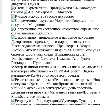
документы музея
Степан Эрьзя
Федот
Сычков
И.К. Макаров
Русское искусство
Современное
искусство Мордовии
Современное
отечественное искусство
Декоративно - прикладное и народное искусство
Часто задаваемые вопросы
Прейскурант
Услуги
Русский музей: виртуальный филиал
Онлайн-покупка
билетов
Доступная среда
Пушкинская карта
Конференции
Библиотека
Издания
Атрибуция
Реставрация
Публикации
Мастер изящной кисти
СОЮЗ ЭРЬЗЯ ФИЛЬМ
Киммерия
в Мастораве
Фестиваль «УГОРИЯ»
Проект «Видеть
невидимое»
Клуб волонтеров
все проекты
Реализованные проекты
Новая
прогулка с Эрьзей по Москве
Яркие мгновения «Дня
знаний в музее»
«И в сентябрьский день погожий»
Десятый этап проекта «Мы нашли таланты»!
Встречи у
Мольберта
все проекты
Репродукции
Сувениры
Живопись и графика