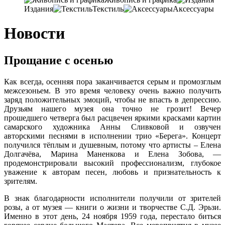
Издания
Текстиль
Аксессуары
Новости
Прощание с осенью
Как всегда, осенняя пора заканчивается серым и промозглым
межсезоньем. В это время человеку очень важно получить
заряд положительных эмоций, чтобы не впасть в депрессию.
Друзьям нашего музея она точно не грозит! Вечер
прошедшего четверга был расцвечен яркими красками картин
самарского художника Анны Сливковой и озвучен
авторскими песнями в исполнении трио «Берега». Концерт
получился тёплым и душевным, потому что артисты – Елена
Долгачёва, Марина Маненкова и Елена Зобова, —
продемонстрировали высокий профессионализм, глубокое
уважение к авторам песен, любовь и признательность к
зрителям.
В знак благодарности исполнители получили от зрителей
розы, а от музея — книги о жизни и творчестве С.Д. Эрьзи.
Именно в этот день, 24 ноября 1959 года, перестало биться