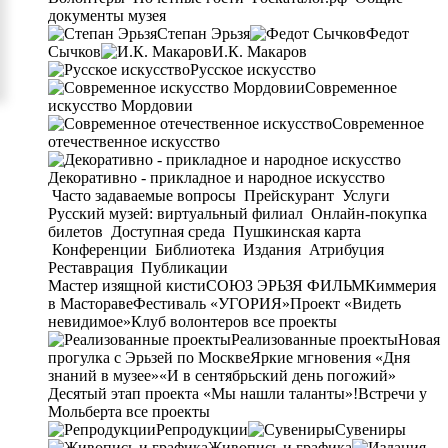
документы музея
Степан Эрьзя
Федот
Сычков
И.К. Макаров
Русское искусство
Современное
искусство Мордовии
Современное
отечественное искусство
Декоративно - прикладное и народное искусство
Часто задаваемые вопросы
Прейскурант
Услуги
Русский музей: виртуальный филиал
Онлайн-покупка
билетов
Доступная среда
Пушкинская карта
Конференции
Библиотека
Издания
Атрибуция
Реставрация
Публикации
Мастер изящной кисти
СОЮЗ ЭРЬЗЯ ФИЛЬМ
Киммерия
в Мастораве
Фестиваль «УГОРИЯ»
Проект «Видеть
невидимое»
Клуб волонтеров
все проекты
Реализованные проекты
Новая
прогулка с Эрьзей по Москве
Яркие мгновения «Дня
знаний в музее»
«И в сентябрьский день погожий»
Десятый этап проекта «Мы нашли таланты»!
Встречи у
Мольберта
все проекты
Репродукции
Сувениры
Живопись и графика