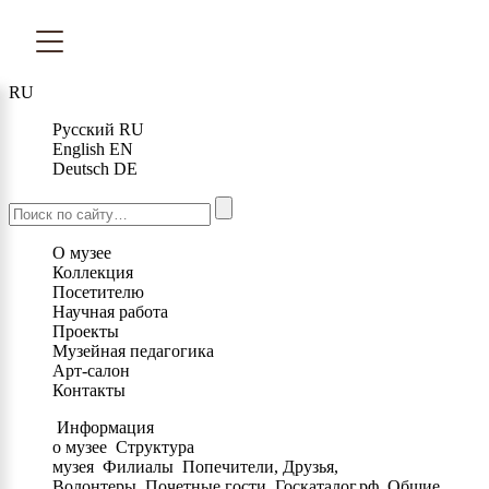
RU
Русский
RU
English
EN
Deutsch
DE
О музее
Коллекция
Посетителю
Научная работа
Проекты
Музейная педагогика
Арт-салон
Контакты
Информация
о музее
Структура
музея
Филиалы
Попечители, Друзья,
Волонтеры
Почетные гости
Госкаталог.рф
Общие