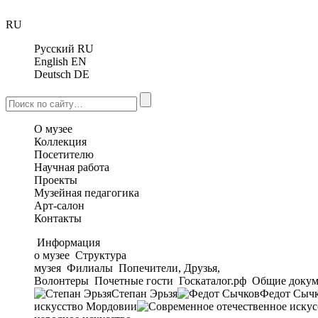
RU
Русский
RU
English
EN
Deutsch
DE
О музее
Коллекция
Посетителю
Научная работа
Проекты
Музейная педагогика
Арт-салон
Контакты
Информация
о музее
Структура
музея
Филиалы
Попечители, Друзья,
Волонтеры
Почетные гости
Госкаталог.рф
Общие докум
Степан Эрьзя
Федот Сыч
искусство Мордовии