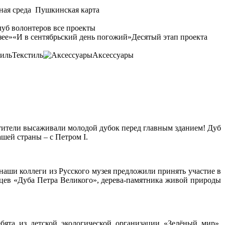
ная среда
Пушкинская карта
уб волонтеров
все проекты
зее»
«И в сентябрьский день погожий»
Десятый этап проекта
Текстиль
Аксессуары
тители высаживали молодой дубок перед главным зданием! Дуб
шей страны – с Петром I.
 наши коллеги из Русского музея предложили принять участие в
нцев «Дуба Петра Великого», дерева-памятника живой природы
бята из детской экологической организации «Зелёный мир»,