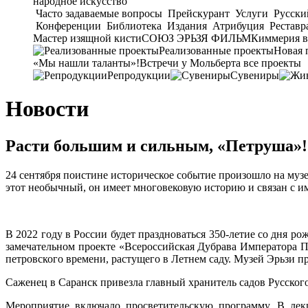
народное искусство
Часто задаваемые вопросы
Прейскурант
Услуги
Русски
Конференции
Библиотека
Издания
Атрибуция
Реставр
Мастер изящной кисти
СОЮЗ ЭРЬЗЯ ФИЛЬМ
Киммерия в
Реализованные проекты
Новая 
«Мы нашли таланты»!
Встречи у Мольберта
все проекты
Репродукции
Сувениры
Новости
Расти большим и сильным, «Петруша»!
24 сентября поистине историческое событие произошло на му
этот необычный, он имеет многовековую историю и связан с им
В 2022 году в России будет праздноваться 350-летие со дня р
замечательном проекте «Всероссийская Дубрава Императора П
петровского времени, растущего в Летнем саду. Музей Эрьзи п
Саженец в Саранск привезла главный хранитель садов Русског
Мероприятие включало просветительскую программу. В лекц