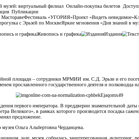
й музей: виртуальный филиал
Онлайн-покупка билетов
Доступ
ация
Публикации
 Мастораве
Фестиваль «УГОРИЯ»
Проект «Видеть невидимое»
Кл
прогулка с Эрьзей по Москве
Яркие мгновения «Дня знаний в му
Живопись и графика
Издания
зейной площади – сотрудники МРМИИ им. С.Д. Эрьзи и его посе
енем прославленного государственного деятеля и полководца на
ождения первого императора. В преддверии знаменательной даты
етра Великого», в рамках которого производится посадка саже
ринял предложение.
о музея Ольга Альбертовна Черданцева.
ионном зале музея собралась заинтересованная аудитория: ре