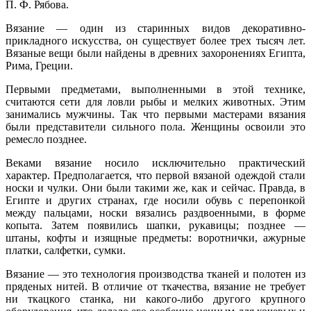
П. Ф. Рябова.
Вязание — один из старинных видов декоративно-
прикладного искусства, он существует более трех тысяч лет.
Вязаные вещи были найдены в древних захоронениях Египта,
Рима, Греции.
Первыми предметами, выполненными в этой технике,
считаются сети для ловли рыбы и мелких животных. Этим
занимались мужчины. Так что первыми мастерами вязания
были представители сильного пола. Женщины освоили это
ремесло позднее.
Веками вязание носило исключительно практический
характер. Предполагается, что первой вязаной одеждой стали
носки и чулки. Они были такими же, как и сейчас. Правда, в
Египте и других странах, где носили обувь с перепонкой
между пальцами, носки вязались раздвоенными, в форме
копыта. Затем появились шапки, рукавицы; позднее —
штаны, кофты и изящные предметы: воротнички, ажурные
платки, салфетки, сумки.
Вязание — это технология производства тканей и полотен из
пряденых нитей. В отличие от ткачества, вязание не требует
ни ткацкого станка, ни какого-либо другого крупного