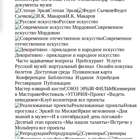
документы музея
Степан Эрьзя
Федот
Сычков
И.К. Макаров
Русское искусство
Современное
искусство Мордовии
Современное
отечественное искусство
Декоративно - прикладное и народное искусство
Часто задаваемые вопросы
Прейскурант
Услуги
Русский музей: виртуальный филиал
Онлайн-покупка
билетов
Доступная среда
Пушкинская карта
Конференции
Библиотека
Издания
Атрибуция
Реставрация
Публикации
Мастер изящной кисти
СОЮЗ ЭРЬЗЯ ФИЛЬМ
Киммерия
в Мастораве
Фестиваль «УГОРИЯ»
Проект «Видеть
невидимое»
Клуб волонтеров
все проекты
Реализованные проекты
Новая
прогулка с Эрьзей по Москве
Яркие мгновения «Дня
знаний в музее»
«И в сентябрьский день погожий»
Десятый этап проекта «Мы нашли таланты»!
Встречи у
Мольберта
все проекты
Репродукции
Сувениры
Живопись и графика