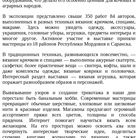
оборудования, что делало его особенно ценным для кочевых и
аграрных народов.
В экспозиции представлено свыше 350 работ 84 авторов,
выполненных в разных техниках вязания: крючком, спицами,
макраме. Здесь можно увидеть одежду, аксессуары,
украшения, головные уборы, игрушки, предметы интерьера и
многое другое. Активное участие в выставке приняли
мастерицы из 18 районов Республики Мордовия и Саранска.
В традиционных техниках, развивающихся повсеместно, —
вязание крючком и спицами — выполнены ажурные скатерти,
салфетки; более практичные вещи — свитера, кофты, шали и
даже комплекты одежды; вязаные коврики и половички.
Интересный раздел выставки — вязаная игрушка, которая
поражает разнообразием образов и персонажей.
Вывязывание узоров и создание трикотажа в наши дни
перестало быть банальным хобби. Современные мастерицы
превращают обычные шерстяные, хлопковые или шелковые
нити в красивые изделия. Магазины предлагают огромный
ассортимент пряжи всех цветов, толщины и способа
прядения. Интернет помогает научиться вязать всем
желающим. На его просторах можно освоить азы или
почерпнуть интересные творческие идеи, поделиться
схемами, книгами, журналами по вязанию, а также