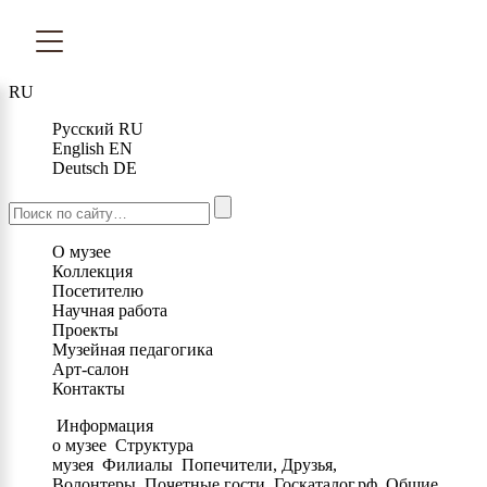
RU
Русский
RU
English
EN
Deutsch
DE
О музее
Коллекция
Посетителю
Научная работа
Проекты
Музейная педагогика
Арт-салон
Контакты
Информация
о музее
Структура
музея
Филиалы
Попечители, Друзья,
Волонтеры
Почетные гости
Госкаталог.рф
Общие