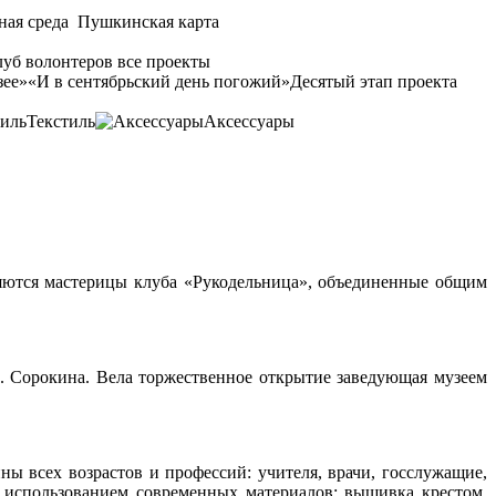
ная среда
Пушкинская карта
уб волонтеров
все проекты
зее»
«И в сентябрьский день погожий»
Десятый этап проекта
Текстиль
Аксессуары
яются мастерицы клуба «Рукодельница», объединенные общим
. Сорокина. Вела торжественное открытие заведующая музеем
ы всех возрастов и профессий: учителя, врачи, госслужащие,
с использованием современных материалов: вышивка крестом,