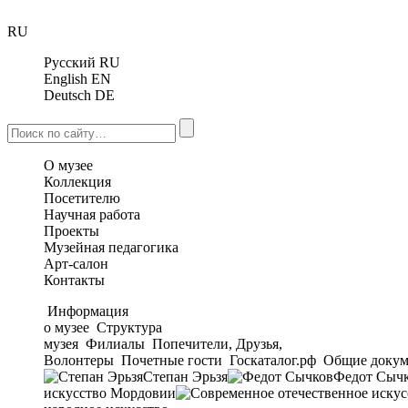
RU
Русский
RU
English
EN
Deutsch
DE
О музее
Коллекция
Посетителю
Научная работа
Проекты
Музейная педагогика
Арт-салон
Контакты
Информация
о музее
Структура
музея
Филиалы
Попечители, Друзья,
Волонтеры
Почетные гости
Госкаталог.рф
Общие докум
Степан Эрьзя
Федот Сыч
искусство Мордовии