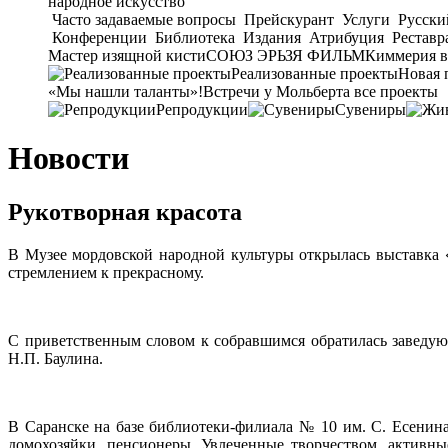
народное искусство
Часто задаваемые вопросы
Прейскурант
Услуги
Русски
Конференции
Библиотека
Издания
Атрибуция
Реставр
Мастер изящной кисти
СОЮЗ ЭРЬЗЯ ФИЛЬМ
Киммерия в
Реализованные проекты
Новая 
«Мы нашли таланты»!
Встречи у Мольберта
все проекты
Репродукции
Сувениры
Новости
Рукотворная красота
В Музее мордовской народной культуры открылась выставка
стремлением к прекрасному.
С приветственным словом к собравшимся обратилась заведую
Н.П. Баулина.
В Саранске на базе библиотеки-филиала № 10 им. С. Есенина
домохозяйки, пенсионеры. Увлеченные творчеством, активны