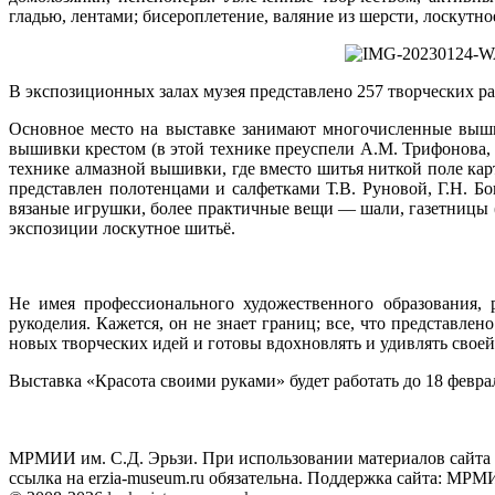
гладью, лентами; бисероплетение, валяние из шерсти, лоскутн
В экспозиционных залах музея представлено 257 творческих ра
Основное место на выставке занимают многочисленные выши
вышивки крестом (в этой технике преуспели А.М. Трифонова, 
технике алмазной вышивки, где вместо шитья ниткой поле к
представлен полотенцами и салфетками Т.В. Руновой, Г.Н. Б
вязаные игрушки, более практичные вещи — шали, газетницы (а
экспозиции лоскутное шитьё.
Не имея профессионального художественного образования,
рукоделия. Кажется, он не знает границ; все, что представл
новых творческих идей и готовы вдохновлять и удивлять своей
Выставка «Красота своими руками» будет работать до 18 феврал
МРМИИ им. С.Д. Эрьзи. При использовании материалов сайта
ссылка на
erzia-museum.ru
обязательна. Поддержка сайта:
МРМИИ