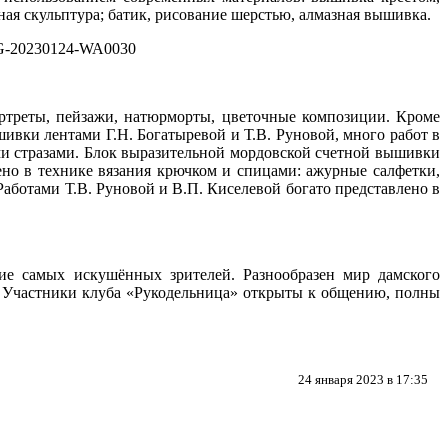
ная скульптура; батик, рисование шерстью, алмазная вышивка.
ртреты, пейзажи, натюрморты, цветочные композиции. Кроме
ивки лентами Г.Н. Богатыревой и Т.В. Руновой, много работ в
и стразами. Блок выразительной мордовской счетной вышивки
ено в технике вязания крючком и спицами: ажурные салфетки,
Работами Т.В. Руновой и В.П. Киселевой богато представлено в
ие самых искушённых зрителей. Разнообразен мир дамского
ть. Участники клуба «Рукодельница» открыты к общению, полны
24 января 2023 в 17:35