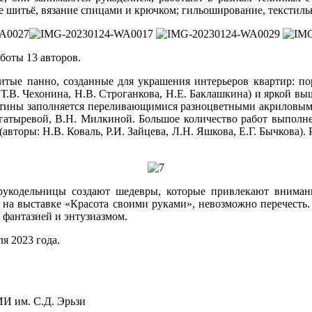
ое шитьё, вязание спицами и крючком; гильоширование, текстиль
боты 13 авторов.
тые панно, созданные для украшения интерьеров квартир: по
Т.В. Чехонина, Н.В. Строганкова, Н.Е. Баклашкина) и яркой выш
артины заполняется переливающимися разноцветными акриловым
огатыревой, В.Н. Милкиной. Большое количество работ выполн
вторы: Н.В. Коваль, Р.И. Зайцева, Л.Н. Яшкова, Е.Г. Бычкова). 
 рукодельницы создают шедевры, которые привлекают вниман
ено на выставке «Красота своими руками», невозможно перечес
 фантазией и энтузиазмом.
я 2023 года.
 им. С.Д. Эрьзи