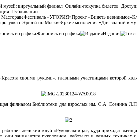
й музей: виртуальный филиал
Онлайн-покупка билетов
Доступ
ация
Публикации
 Мастораве
Фестиваль «УГОРИЯ»
Проект «Видеть невидимое»
Кл
прогулка с Эрьзей по Москве
Яркие мгновения «Дня знаний в му
Живопись и графика
Издания
 «Красота своими руками», главными участницами которой явл
щая филиалом Библиотеки для взрослых им. С.А. Есенина Л.П
 работает женский клуб «Рукодельница», куда приходят женщин
е, они занимаются рукоделием, работают в разных техниках 