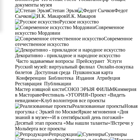
документы музея
Степан Эрьзя
Федот
Сычков
И.К. Макаров
Русское искусство
Современное
искусство Мордовии
Современное
отечественное искусство
Декоративно - прикладное и народное искусство
Часто задаваемые вопросы
Прейскурант
Услуги
Русский музей: виртуальный филиал
Онлайн-покупка
билетов
Доступная среда
Пушкинская карта
Конференции
Библиотека
Издания
Атрибуция
Реставрация
Публикации
Мастер изящной кисти
СОЮЗ ЭРЬЗЯ ФИЛЬМ
Киммерия
в Мастораве
Фестиваль «УГОРИЯ»
Проект «Видеть
невидимое»
Клуб волонтеров
все проекты
Реализованные проекты
Новая
прогулка с Эрьзей по Москве
Яркие мгновения «Дня
знаний в музее»
«И в сентябрьский день погожий»
Десятый этап проекта «Мы нашли таланты»!
Встречи у
Мольберта
все проекты
Репродукции
Сувениры
Живопись и графика