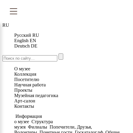
RU
Русский
RU
English
EN
Deutsch
DE
О музее
Коллекция
Посетителю
Научная работа
Проекты
Музейная педагогика
Арт-салон
Контакты
Информация
о музее
Структура
музея
Филиалы
Попечители, Друзья,
Волонтеры
Почетные гости
Госкаталог.рф
Общие