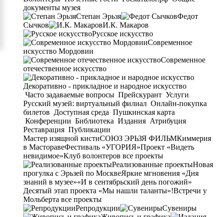
документы музея
Степан Эрьзя
Федот
Сычков
И.К. Макаров
Русское искусство
Современное
искусство Мордовии
Современное
отечественное искусство
Декоративно - прикладное и народное искусство
Часто задаваемые вопросы
Прейскурант
Услуги
Русский музей: виртуальный филиал
Онлайн-покупка
билетов
Доступная среда
Пушкинская карта
Конференции
Библиотека
Издания
Атрибуция
Реставрация
Публикации
Мастер изящной кисти
СОЮЗ ЭРЬЗЯ ФИЛЬМ
Киммерия
в Мастораве
Фестиваль «УГОРИЯ»
Проект «Видеть
невидимое»
Клуб волонтеров
все проекты
Реализованные проекты
Новая
прогулка с Эрьзей по Москве
Яркие мгновения «Дня
знаний в музее»
«И в сентябрьский день погожий»
Десятый этап проекта «Мы нашли таланты»!
Встречи у
Мольберта
все проекты
Репродукции
Сувениры
Живопись и графика