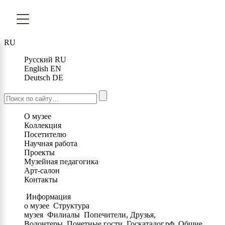
RU
Русский
RU
English
EN
Deutsch
DE
О музее
Коллекция
Посетителю
Научная работа
Проекты
Музейная педагогика
Арт-салон
Контакты
Информация
о музее
Структура
музея
Филиалы
Попечители, Друзья,
Волонтеры
Почетные гости
Госкаталог.рф
Общие