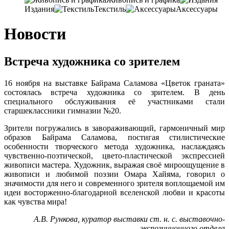
Издания
Текстиль
Аксессуары
Новости
Встреча художника со зрителем
16 ноября на выставке Байрама Саламова «Цветок граната»
состоялась встреча художника со зрителем. В день
специального обслуживания её участниками стали
старшеклассники гимназии №20.
Зрители погружались в завораживающий, гармоничный мир
образов Байрама Саламова, постигая стилистические
особенности творческого метода художника, наслаждаясь
чувственно-поэтической, цвето-пластической экспрессией
живописи мастера. Художник, выражая своё мироощущение в
живописи и любимой поэзии Омара Хайяма, говорил о
значимости для него и современного зрителя воплощаемой им
идеи восторженно-благодарной вселенской любви и красоты
как чувства мира!
А.В. Рункова, куратор выставки ст. н. с. выставочно-
экспозиционного отдела