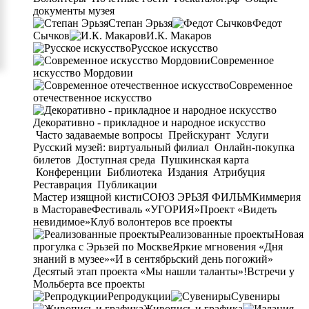
документы музея
Степан Эрьзя
Федот
Сычков
И.К. Макаров
Русское искусство
Современное
искусство Мордовии
Современное
отечественное искусство
Декоративно - прикладное и народное искусство
Часто задаваемые вопросы
Прейскурант
Услуги
Русский музей: виртуальный филиал
Онлайн-покупка
билетов
Доступная среда
Пушкинская карта
Конференции
Библиотека
Издания
Атрибуция
Реставрация
Публикации
Мастер изящной кисти
СОЮЗ ЭРЬЗЯ ФИЛЬМ
Киммерия
в Мастораве
Фестиваль «УГОРИЯ»
Проект «Видеть
невидимое»
Клуб волонтеров
все проекты
Реализованные проекты
Новая
прогулка с Эрьзей по Москве
Яркие мгновения «Дня
знаний в музее»
«И в сентябрьский день погожий»
Десятый этап проекта «Мы нашли таланты»!
Встречи у
Мольберта
все проекты
Репродукции
Сувениры
Живопись и графика