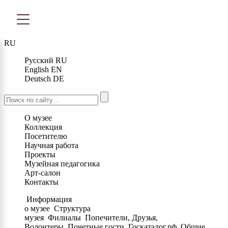
RU
Русский
RU
English
EN
Deutsch
DE
О музее
Коллекция
Посетителю
Научная работа
Проекты
Музейная педагогика
Арт-салон
Контакты
Информация
о музее
Структура
музея
Филиалы
Попечители, Друзья,
Волонтеры
Почетные гости
Госкаталог.рф
Общие