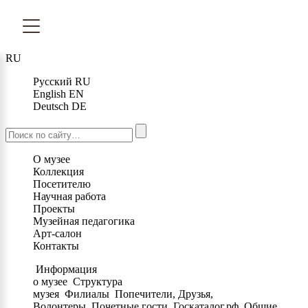
RU
Русский
RU
English
EN
Deutsch
DE
О музее
Коллекция
Посетителю
Научная работа
Проекты
Музейная педагогика
Арт-салон
Контакты
Информация
о музее
Структура
музея
Филиалы
Попечители, Друзья,
Волонтеры
Почетные гости
Госкаталог.рф
Общие