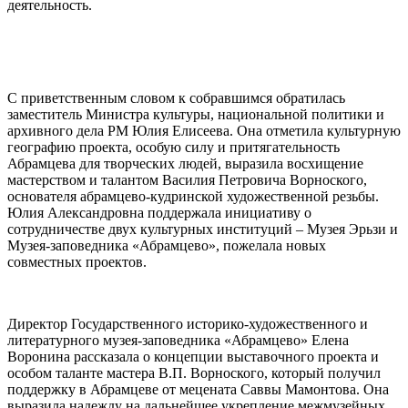
деятельность.
С приветственным словом к собравшимся обратилась
заместитель Министра культуры, национальной политики и
архивного дела РМ Юлия Елисеева. Она отметила культурную
географию проекта, особую силу и притягательность
Абрамцева для творческих людей, выразила восхищение
мастерством и талантом Василия Петровича Ворноского,
основателя абрамцево-кудринской художественной резьбы.
Юлия Александровна поддержала инициативу о
сотрудничестве двух культурных институций – Музея Эрьзи и
Музея-заповедника «Абрамцево», пожелала новых
совместных проектов.
Директор Государственного историко-художественного и
литературного музея-заповедника «Абрамцево» Елена
Воронина рассказала о концепции выставочного проекта и
особом таланте мастера В.П. Ворноского, который получил
поддержку в Абрамцеве от мецената Саввы Мамонтова. Она
выразила надежду на дальнейшее укрепление межмузейных