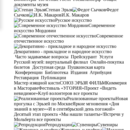
документы музея
Степан Эрьзя
Федот
Сычков
И.К. Макаров
Русское искусство
Современное
искусство Мордовии
Современное
отечественное искусство
Декоративно - прикладное и народное искусство
Часто задаваемые вопросы
Прейскурант
Услуги
Русский музей: виртуальный филиал
Онлайн-покупка
билетов
Доступная среда
Пушкинская карта
Конференции
Библиотека
Издания
Атрибуция
Реставрация
Публикации
Мастер изящной кисти
СОЮЗ ЭРЬЗЯ ФИЛЬМ
Киммерия
в Мастораве
Фестиваль «УГОРИЯ»
Проект «Видеть
невидимое»
Клуб волонтеров
все проекты
Реализованные проекты
Новая
прогулка с Эрьзей по Москве
Яркие мгновения «Дня
знаний в музее»
«И в сентябрьский день погожий»
Десятый этап проекта «Мы нашли таланты»!
Встречи у
Мольберта
все проекты
Репродукции
Сувениры
Живопись и графика