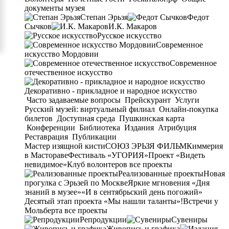
документы музея
Степан Эрьзя
Федот
Сычков
И.К. Макаров
Русское искусство
Современное
искусство Мордовии
Современное
отечественное искусство
Декоративно - прикладное и народное искусство
Часто задаваемые вопросы
Прейскурант
Услуги
Русский музей: виртуальный филиал
Онлайн-покупка
билетов
Доступная среда
Пушкинская карта
Конференции
Библиотека
Издания
Атрибуция
Реставрация
Публикации
Мастер изящной кисти
СОЮЗ ЭРЬЗЯ ФИЛЬМ
Киммерия
в Мастораве
Фестиваль «УГОРИЯ»
Проект «Видеть
невидимое»
Клуб волонтеров
все проекты
Реализованные проекты
Новая
прогулка с Эрьзей по Москве
Яркие мгновения «Дня
знаний в музее»
«И в сентябрьский день погожий»
Десятый этап проекта «Мы нашли таланты»!
Встречи у
Мольберта
все проекты
Репродукции
Сувениры
Живопись и графика