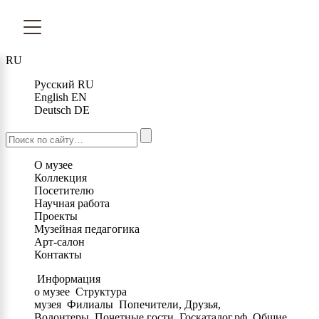
RU
Русский
RU
English
EN
Deutsch
DE
О музее
Коллекция
Посетителю
Научная работа
Проекты
Музейная педагогика
Арт-салон
Контакты
Информация
о музее
Структура
музея
Филиалы
Попечители, Друзья,
Волонтеры
Почетные гости
Госкаталог.рф
Общие