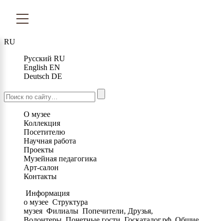
RU
Русский
RU
English
EN
Deutsch
DE
О музее
Коллекция
Посетителю
Научная работа
Проекты
Музейная педагогика
Арт-салон
Контакты
Информация
о музее
Структура
музея
Филиалы
Попечители, Друзья,
Волонтеры
Почетные гости
Госкаталог.рф
Общие