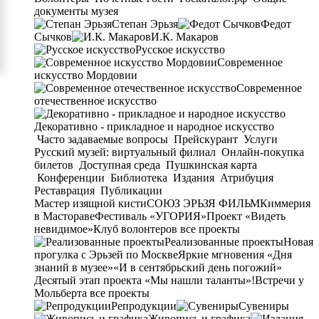
документы музея
Степан Эрьзя
Федот
Сычков
И.К. Макаров
Русское искусство
Современное
искусство Мордовии
Современное
отечественное искусство
Декоративно - прикладное и народное искусство
Часто задаваемые вопросы
Прейскурант
Услуги
Русский музей: виртуальный филиал
Онлайн-покупка
билетов
Доступная среда
Пушкинская карта
Конференции
Библиотека
Издания
Атрибуция
Реставрация
Публикации
Мастер изящной кисти
СОЮЗ ЭРЬЗЯ ФИЛЬМ
Киммерия
в Мастораве
Фестиваль «УГОРИЯ»
Проект «Видеть
невидимое»
Клуб волонтеров
все проекты
Реализованные проекты
Новая
прогулка с Эрьзей по Москве
Яркие мгновения «Дня
знаний в музее»
«И в сентябрьский день погожий»
Десятый этап проекта «Мы нашли таланты»!
Встречи у
Мольберта
все проекты
Репродукции
Сувениры
Живопись и графика