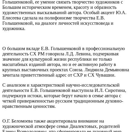
Голышенковой, ее умение связать творчество художников с
Большим историческим временем, красоту и образность
художественных высказываний автора. Особый акцент Ю.А.
Елисеева сделала на полифонизме творчества Е.В.
Голышенковой, на диалоге личностей искусствоведа и
художника.
О большом вкладе Е.В. Голышенковой в профессиональную
деятельность СХ РМ говорила Л.Д. Левина, подчеркивая
значение для культурной жизни республики не только
масштабных изданий автора, но и ее активную работу в
крупных выставочных проектах Союза. Людмила Демьяновна
зачитала приветственный адрес от СХР и СХ Чувашии.
С анализом и характеристикой научно-исследовательской
деятельности Е.В. Голышенковой выступила И.Л. Сиротина,
подчеркнув истоки, которые берут начало в семье автора с
четкой приверженностью русским традиционным духовно-
нравственным ценностям.
О.Г. Беломоева также акцентировала внимание на
художнической атмосфере семьи Диалектовых, родителей
Елены Всеволодовны, что сформировала ее духовный мир.