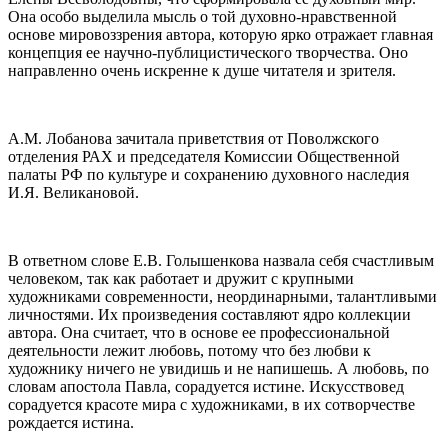
Она особо выделила мысль о той духовно-нравственной
основе мировоззрения автора, которую ярко отражает главная
концепция ее научно-публицистического творчества. Оно
направленно очень искренне к душе читателя и зрителя.
А.М. Лобанова зачитала приветствия от Поволжского
отделения РАХ и председателя Комиссии Общественной
палаты РФ по культуре и сохранению духовного наследия
И.Я. Великановой.
В ответном слове Е.В. Голышенкова назвала себя счастливым
человеком, так как работает и дружит с крупными
художниками современности, неординарными, талантливыми
личностями. Их произведения составляют ядро коллекции
автора. Она считает, что в основе ее профессиональной
деятельности лежит любовь, потому что без любви к
художнику ничего не увидишь и не напишешь. А любовь, по
словам апостола Павла, сорадуется истине. Искусствовед
сорадуется красоте мира с художниками, в их сотворчестве
рождается истина.