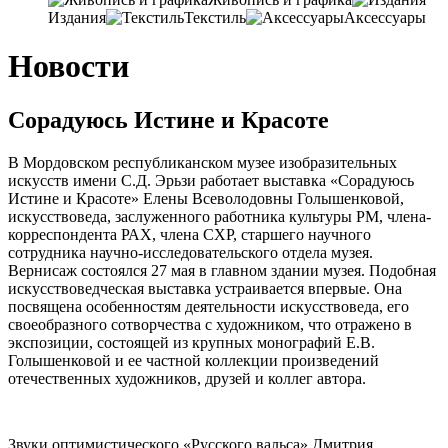
Издания
Текстиль
Аксессуары
Новости
Сорадуюсь Истине и Красоте
В Мордовском республиканском музее изобразительных
искусств имени С.Д. Эрьзи работает выставка «Сорадуюсь
Истине и Красоте» Елены Всеволодовны Голышенковой,
искусствоведа, заслуженного работника культуры РМ, члена-
корреспондента РАХ, члена СХР, старшего научного
сотрудника научно-исследовательского отдела музея.
Вернисаж состоялся 27 мая в главном здании музея. Подобная
искусствоведческая выставка устраивается впервые. Она
посвящена особенностям деятельности искусствоведа, его
своеобразного сотворчества с художником, что отражено в
экспозиции, состоящей из крупных монографий Е.В.
Голышенковой и ее частной коллекции произведений
отечественных художников, друзей и коллег автора.
Звуки оптимистического «Русского вальса» Дмитрия