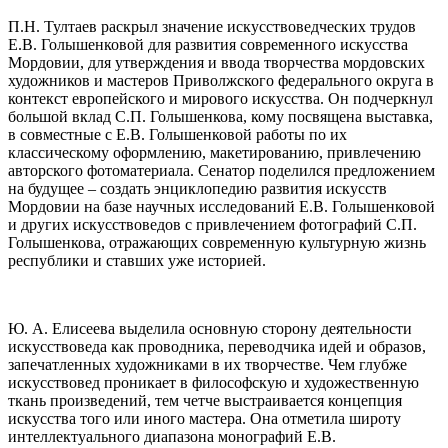
П.Н. Тултаев раскрыл значение искусствоведческих трудов
Е.В. Голышенковой для развития современного искусства
Мордовии, для утверждения и ввода творчества мордовских
художников и мастеров Приволжского федерального округа в
контекст европейского и мирового искусства. Он подчеркнул
большой вклад С.П. Голышенкова, кому посвящена выставка,
в совместные с Е.В. Голышенковой работы по их
классическому оформлению, макетированию, привлечению
авторского фотоматериала. Сенатор поделился предложением
на будущее – создать энциклопедию развития искусств
Мордовии на базе научных исследований Е.В. Голышенковой
и других искусствоведов с привлечением фотографий С.П.
Голышенкова, отражающих современную культурную жизнь
республики и ставших уже историей.
Ю. А. Елисеева выделила основную сторону деятельности
искусствоведа как проводника, переводчика идей и образов,
запечатленных художниками в их творчестве. Чем глубже
искусствовед проникает в философскую и художественную
ткань произведений, тем четче выстраивается концепция
искусства того или иного мастера. Она отметила широту
интеллектуального диапазона монографий Е.В.