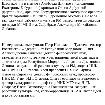
Шестаковича и менуэта Альфреда Шнитке в исполнении
Екатерины Бабуровой (скрипка) и Ольги Арбузовой
(фортепиано), артистов Государственного камерного оркестра
при филармонии РМ начали церемонию открытия. Ее вела
заслуженный работник культуры РМ, заместитель директора
по науки МРМИИ им. С.Д. Эрьзи Александра Михайловна
Лобанова.
На вернисаже выступили: Петр Николаевич Тултаев, сенатор
Российской Федерации от Республики Мордовия; Юлия
Александровна Елисеева, доктор философских наук,
заместитель министра культуры, национальной политики и
архивного дела Республики Мордовия; Людмила Демьяновна
Лёвина, заслуженный работник культуры РМ, доцент ИНК
МГУ им. Н.П. Огарева, член правления СХ РМ; Ирина
Львовна Сиротина, доктор философских наук, профессор
ИНК МГУ им. Н.П. Огарева; Ольга Герольдовна Беломоева,
доктор культурологии, профессор ИНК МГУ им. Н. П.
Огарёва; Елена Всеволодовна Голышенкова, заслуженный
работник культуры РМ, член-корреспондент РАХ, автор идеи
и куратор выставки.