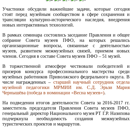
Участники обсудили важнейшие задачи, которые сегодня
стоят перед музейным сообществом в сфере сохранения и
трансляции культурно-исторического наследия, внедрения
новых интерактивных технологий.
В рамках семинара состоялись заседание Правления и общее
собрание Совета музеев ПФО, на которых решались
организационные вопросы, связанные с деятельностью
музеев, развитием межмузейных связей, приемом новых
членов. Сегодня в составе Совета музеев ПФО – 51 музей.
В торжественной атмосфере чествовали победителей и
призеров конкурса профессионального мастерства среди
музейных работников Приволжского федерального округа. В
числе награжденных –
старший научный сотрудник отдела
музейной педагогики МРМИИ им. С.Д. Эрьзи Мария
Чернышёва (победа в номинации «Весна музеев»)
.
На подведении итогов деятельности Совета за 2016-2017 гг.
заместитель председателя Правления Совета музеев ПФО,
генеральный директор Национального музея РТ Г.Р. Назипова
подчеркнула необходимость создания межмузейных
туристических проектов и маршрутов.