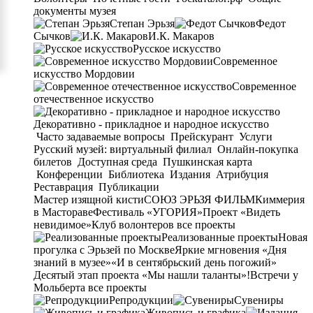
документы музея
Степан Эрьзя
Федот
Сычков
И.К. Макаров
Русское искусство
Современное
искусство Мордовии
Современное
отечественное искусство
Декоративно - прикладное и народное искусство
Часто задаваемые вопросы
Прейскурант
Услуги
Русский музей: виртуальный филиал
Онлайн-покупка
билетов
Доступная среда
Пушкинская карта
Конференции
Библиотека
Издания
Атрибуция
Реставрация
Публикации
Мастер изящной кисти
СОЮЗ ЭРЬЗЯ ФИЛЬМ
Киммерия
в Мастораве
Фестиваль «УГОРИЯ»
Проект «Видеть
невидимое»
Клуб волонтеров
все проекты
Реализованные проекты
Новая
прогулка с Эрьзей по Москве
Яркие мгновения «Дня
знаний в музее»
«И в сентябрьский день погожий»
Десятый этап проекта «Мы нашли таланты»!
Встречи у
Мольберта
все проекты
Репродукции
Сувениры
Живопись и графика