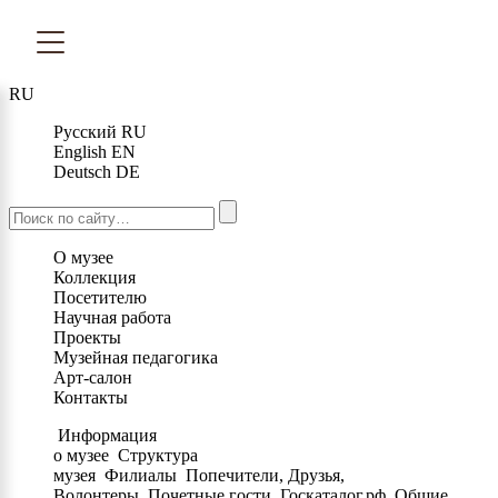
RU
Русский
RU
English
EN
Deutsch
DE
О музее
Коллекция
Посетителю
Научная работа
Проекты
Музейная педагогика
Арт-салон
Контакты
Информация
о музее
Структура
музея
Филиалы
Попечители, Друзья,
Волонтеры
Почетные гости
Госкаталог.рф
Общие