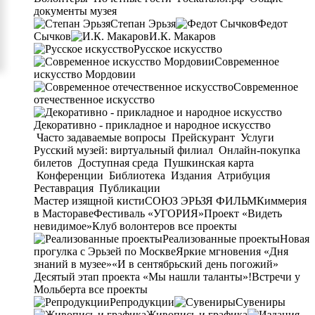
документы музея
Степан Эрьзя
Федот
Сычков
И.К. Макаров
Русское искусство
Современное
искусство Мордовии
Современное
отечественное искусство
Декоративно - прикладное и народное искусство
Часто задаваемые вопросы
Прейскурант
Услуги
Русский музей: виртуальный филиал
Онлайн-покупка
билетов
Доступная среда
Пушкинская карта
Конференции
Библиотека
Издания
Атрибуция
Реставрация
Публикации
Мастер изящной кисти
СОЮЗ ЭРЬЗЯ ФИЛЬМ
Киммерия
в Мастораве
Фестиваль «УГОРИЯ»
Проект «Видеть
невидимое»
Клуб волонтеров
все проекты
Реализованные проекты
Новая
прогулка с Эрьзей по Москве
Яркие мгновения «Дня
знаний в музее»
«И в сентябрьский день погожий»
Десятый этап проекта «Мы нашли таланты»!
Встречи у
Мольберта
все проекты
Репродукции
Сувениры
Живопись и графика