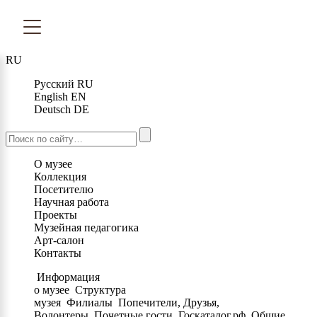
RU
Русский
RU
English
EN
Deutsch
DE
О музее
Коллекция
Посетителю
Научная работа
Проекты
Музейная педагогика
Арт-салон
Контакты
Информация
о музее
Структура
музея
Филиалы
Попечители, Друзья,
Волонтеры
Почетные гости
Госкаталог.рф
Общие