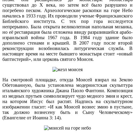
существовал до Х века, но затем всё было разрушено и
погребено песком. Археологические раскопки на горе Небо
начались в 1933 году. Их проводили ученые Францисканского
Библейского института. С тех пор гора исследуется
непрерывно. Была открыта великолепная напольная мозаика,
но её реставрация была отложена ввиду разразившейся арабо-
израильской войны 1967 года. В 1984 году здание было
дополнено стенами и крышей. В 2007 году после второй
реконструкции возобновилась литургическая служба. В
настоящее время на месте бывшего монастыря стоит «новый
баптистерий», или церковь святого Моисея.
На смотровой площадке, откуда Моисей взирал на Землю
Обетованную, была установлена модернистская скульптура
итальянского художника Джана Паоло Фантони. Композиция
из медных прутьев символизирует чудо медного змия и крест,
на котором Иисус был распят. Надпись на скульптурном
изображении гласит: «И как Моисей вознес змию в пустыне,
так должно вознесену быть и Сыну Человеческому»
(Евангелие от Иоанна 3: 14).