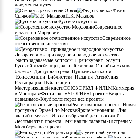
документы музея
Степан Эрьзя
Федот
Сычков
И.К. Макаров
Русское искусство
Современное
искусство Мордовии
Современное
отечественное искусство
Декоративно - прикладное и народное искусство
Часто задаваемые вопросы
Прейскурант
Услуги
Русский музей: виртуальный филиал
Онлайн-покупка
билетов
Доступная среда
Пушкинская карта
Конференции
Библиотека
Издания
Атрибуция
Реставрация
Публикации
Мастер изящной кисти
СОЮЗ ЭРЬЗЯ ФИЛЬМ
Киммерия
в Мастораве
Фестиваль «УГОРИЯ»
Проект «Видеть
невидимое»
Клуб волонтеров
все проекты
Реализованные проекты
Новая
прогулка с Эрьзей по Москве
Яркие мгновения «Дня
знаний в музее»
«И в сентябрьский день погожий»
Десятый этап проекта «Мы нашли таланты»!
Встречи у
Мольберта
все проекты
Репродукции
Сувениры
Живопись и графика