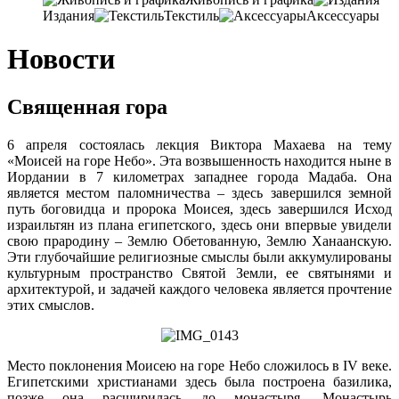
Издания
Текстиль
Аксессуары
Новости
Священная гора
6 апреля состоялась лекция Виктора Махаева на тему
«Моисей на горе Небо». Эта возвышенность находится ныне в
Иордании в 7 километрах западнее города Мадаба. Она
является местом паломничества – здесь завершился земной
путь боговидца и пророка Моисея, здесь завершился Исход
израильтян из плана египетского, здесь они впервые увидели
свою прародину – Землю Обетованную, Землю Ханаанскую.
Эти глубочайшие религиозные смыслы были аккумулированы
культурным пространство Святой Земли, ее святынями и
архитектурой, и задачей каждого человека является прочтение
этих смыслов.
Место поклонения Моисею на горе Небо сложилось в IV веке.
Египетскими христианами здесь была построена базилика,
позже она расширилась до монастыря. Монастырь