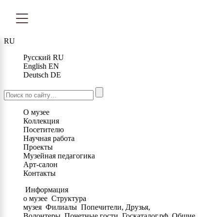
RU
Русский
RU
English
EN
Deutsch
DE
О музее
Коллекция
Посетителю
Научная работа
Проекты
Музейная педагогика
Арт-салон
Контакты
Информация
о музее
Структура
музея
Филиалы
Попечители, Друзья,
Волонтеры
Почетные гости
Госкаталог.рф
Общие