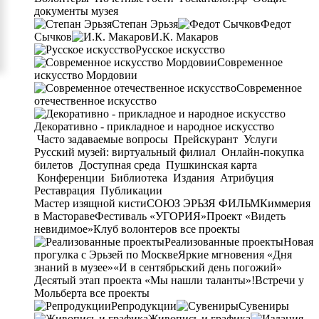
документы музея
Степан Эрьзя
Федот
Сычков
И.К. Макаров
Русское искусство
Современное
искусство Мордовии
Современное
отечественное искусство
Декоративно - прикладное и народное искусство
Часто задаваемые вопросы
Прейскурант
Услуги
Русский музей: виртуальный филиал
Онлайн-покупка
билетов
Доступная среда
Пушкинская карта
Конференции
Библиотека
Издания
Атрибуция
Реставрация
Публикации
Мастер изящной кисти
СОЮЗ ЭРЬЗЯ ФИЛЬМ
Киммерия
в Мастораве
Фестиваль «УГОРИЯ»
Проект «Видеть
невидимое»
Клуб волонтеров
все проекты
Реализованные проекты
Новая
прогулка с Эрьзей по Москве
Яркие мгновения «Дня
знаний в музее»
«И в сентябрьский день погожий»
Десятый этап проекта «Мы нашли таланты»!
Встречи у
Мольберта
все проекты
Репродукции
Сувениры
Живопись и графика