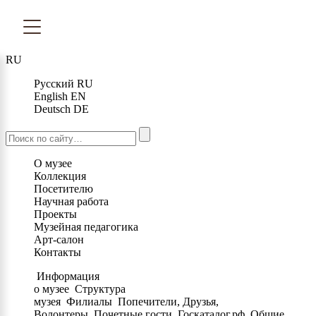
RU
Русский
RU
English
EN
Deutsch
DE
О музее
Коллекция
Посетителю
Научная работа
Проекты
Музейная педагогика
Арт-салон
Контакты
Информация
о музее
Структура
музея
Филиалы
Попечители, Друзья,
Волонтеры
Почетные гости
Госкаталог.рф
Общие