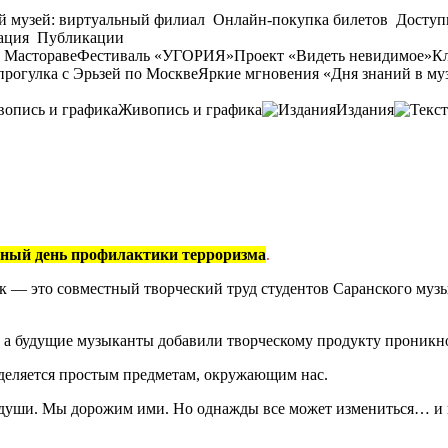
й музей: виртуальный филиал
Онлайн-покупка билетов
Доступ
ация
Публикации
 Мастораве
Фестиваль «УГОРИЯ»
Проект «Видеть невидимое»
Кл
прогулка с Эрьзей по Москве
Яркие мгновения «Дня знаний в му
Живопись и графика
Издания
ный день профилактики терроризма
.
ик — это совместный творческий труд студентов Саранского м
 а будущие музыканты добавили творческому продукту проникно
деляется простым предметам, окружающим нас.
 души. Мы дорожим ими. Но однажды все может измениться… и н