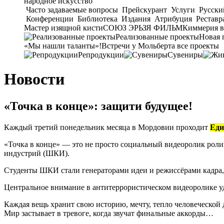
народное искусство
Часто задаваемые вопросы
Прейскурант
Услуги
Русски
Конференции
Библиотека
Издания
Атрибуция
Реставр
Мастер изящной кисти
СОЮЗ ЭРЬЗЯ ФИЛЬМ
Киммерия в
Реализованные проекты
Новая 
«Мы нашли таланты»!
Встречи у Мольберта
все проекты
Репродукции
Сувениры
Новости
«Точка в конце»: защити будущее!
Каждый третий понедельник месяца в Мордовии проходит
Еди
«Точка в конце» — это не просто социальный видеоролик рол
индустрий (ШКИ).
Студенты ШКИ стали генераторами идеи и режиссёрами кадра,
Центральное внимание в антитеррористическом видеоролике у
Каждая вещь хранит свою историю, мечту, тепло человеческой
Мир застывает в тревоге, когда звучат финальные аккорды…