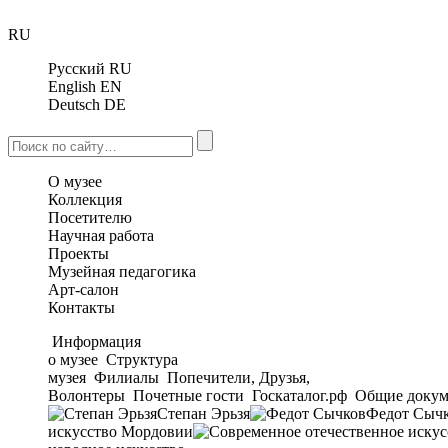
RU
Русский
RU
English
EN
Deutsch
DE
О музее
Коллекция
Посетителю
Научная работа
Проекты
Музейная педагогика
Арт-салон
Контакты
Информация
о музее
Структура
музея
Филиалы
Попечители, Друзья,
Волонтеры
Почетные гости
Госкаталог.рф
Общие докум
Степан Эрьзя
Федот Сыч
искусство Мордовии