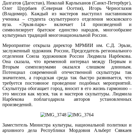
Далгатов (Дагестан), Николай Карлыханов (Санкт-Петербург),
Олег Цхурбаев (Северная Осетия), Игорь Черноглазов
(Владимир). Каждый из мастеров выступил наставником
ученика – студента скульптурного отделения московского
вуза. «Эрьзя-парк» включает 14 произведений и
символизирует братское единство народов, многообразие
культурных традиций многонациональной России.
Мероприятие открыла директор МРМИИ им. С.Д. Эрьзи,
заслуженный художник России, Председатель регионального
отделения Союза художников России Людмила Нарбекова.
Она сказала, что временной интервал между Первым и
Вторым симпозиумами оказался слишком длинным.
Потенциал современной отечественной скульптуры так
значителен, а городская среда так быстро развивается, что
требуется постоянное проведение подобных мероприятий.
Скульптура обогащает город, вносит в его жизнь гармонию –
это миссия как музея, так и мастеров скульптуры. Людмила
Нарбекова поблагодарила авторов установленных
произведений.
Заместитель Министра культуры, национальной политики и
архивного дела Республики Мордовия Альберт Сявкаев