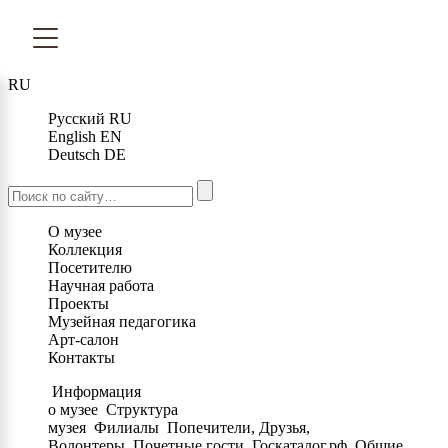
RU
Русский
RU
English
EN
Deutsch
DE
О музее
Коллекция
Посетителю
Научная работа
Проекты
Музейная педагогика
Арт-салон
Контакты
Информация
о музее
Структура
музея
Филиалы
Попечители, Друзья,
Волонтеры
Почетные гости
Госкаталог.рф
Общие