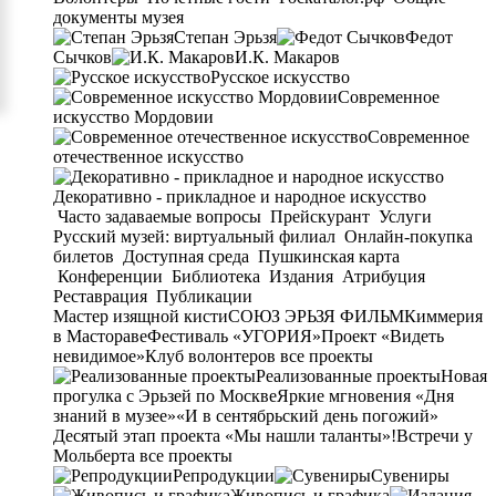
документы музея
Степан Эрьзя
Федот
Сычков
И.К. Макаров
Русское искусство
Современное
искусство Мордовии
Современное
отечественное искусство
Декоративно - прикладное и народное искусство
Часто задаваемые вопросы
Прейскурант
Услуги
Русский музей: виртуальный филиал
Онлайн-покупка
билетов
Доступная среда
Пушкинская карта
Конференции
Библиотека
Издания
Атрибуция
Реставрация
Публикации
Мастер изящной кисти
СОЮЗ ЭРЬЗЯ ФИЛЬМ
Киммерия
в Мастораве
Фестиваль «УГОРИЯ»
Проект «Видеть
невидимое»
Клуб волонтеров
все проекты
Реализованные проекты
Новая
прогулка с Эрьзей по Москве
Яркие мгновения «Дня
знаний в музее»
«И в сентябрьский день погожий»
Десятый этап проекта «Мы нашли таланты»!
Встречи у
Мольберта
все проекты
Репродукции
Сувениры
Живопись и графика