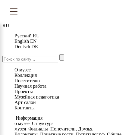
RU
Русский
RU
English
EN
Deutsch
DE
О музее
Коллекция
Посетителю
Научная работа
Проекты
Музейная педагогика
Арт-салон
Контакты
Информация
о музее
Структура
музея
Филиалы
Попечители, Друзья,
Волонтеры
Почетные гости
Госкаталог.рф
Общие