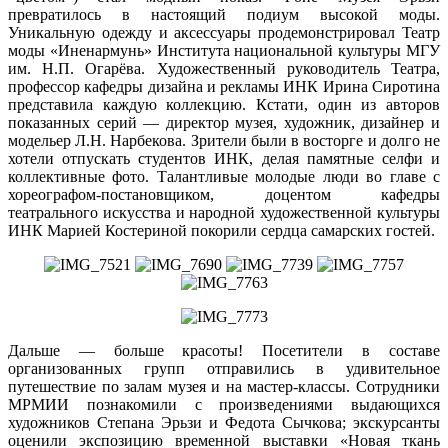
превратилось в настоящий подиум высокой моды.
Уникальную одежду и аксессуары продемонстрировал Театр
моды «Иненармунь» Института национальной культуры МГУ
им. Н.П. Огарёва. Художественный руководитель Театра,
профессор кафедры дизайна и рекламы ИНК Ирина Сиротина
представила каждую коллекцию. Кстати, один из авторов
показанных серий — директор музея, художник, дизайнер и
модельер Л.Н. Нарбекова. Зрители были в восторге и долго не
хотели отпускать студентов ИНК, делая памятные селфи и
коллективные фото. Талантливые молодые люди во главе с
хореографом-постановщиком, доцентом кафедры
театрального искусства и народной художественной культуры
ИНК Марией Костериной покорили сердца самарских гостей.
Дальше — больше красоты! Посетители в составе
организованных групп отправились в удивительное
путешествие по залам музея и на мастер-классы. Сотрудники
МРМИИ познакомили с произведениями выдающихся
художников Степана Эрьзи и Федота Сычкова; экскурсанты
оценили экспозицию временной выставки «Новая ткань