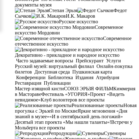
документы музея
Степан Эрьзя
Федот
Сычков
И.К. Макаров
Русское искусство
Современное
искусство Мордовии
Современное
отечественное искусство
Декоративно - прикладное и народное искусство
Часто задаваемые вопросы
Прейскурант
Услуги
Русский музей: виртуальный филиал
Онлайн-покупка
билетов
Доступная среда
Пушкинская карта
Конференции
Библиотека
Издания
Атрибуция
Реставрация
Публикации
Мастер изящной кисти
СОЮЗ ЭРЬЗЯ ФИЛЬМ
Киммерия
в Мастораве
Фестиваль «УГОРИЯ»
Проект «Видеть
невидимое»
Клуб волонтеров
все проекты
Реализованные проекты
Новая
прогулка с Эрьзей по Москве
Яркие мгновения «Дня
знаний в музее»
«И в сентябрьский день погожий»
Десятый этап проекта «Мы нашли таланты»!
Встречи у
Мольберта
все проекты
Репродукции
Сувениры
Живопись и графика