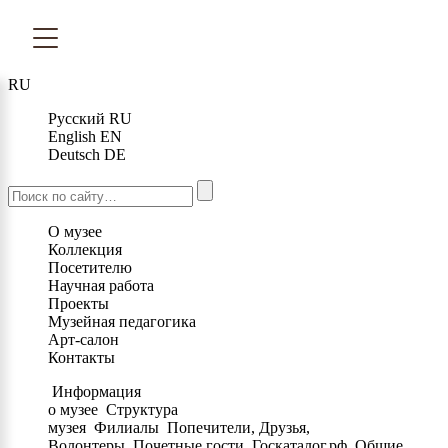
RU
Русский
RU
English
EN
Deutsch
DE
О музее
Коллекция
Посетителю
Научная работа
Проекты
Музейная педагогика
Арт-салон
Контакты
Информация
о музее
Структура
музея
Филиалы
Попечители, Друзья,
Волонтеры
Почетные гости
Госкаталог.рф
Общие