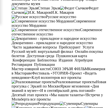
документы музея
Степан Эрьзя
Федот
Сычков
И.К. Макаров
Русское искусство
Современное
искусство Мордовии
Современное
отечественное искусство
Декоративно - прикладное и народное искусство
Часто задаваемые вопросы
Прейскурант
Услуги
Русский музей: виртуальный филиал
Онлайн-покупка
билетов
Доступная среда
Пушкинская карта
Конференции
Библиотека
Издания
Атрибуция
Реставрация
Публикации
Мастер изящной кисти
СОЮЗ ЭРЬЗЯ ФИЛЬМ
Киммерия
в Мастораве
Фестиваль «УГОРИЯ»
Проект «Видеть
невидимое»
Клуб волонтеров
все проекты
Реализованные проекты
Новая
прогулка с Эрьзей по Москве
Яркие мгновения «Дня
знаний в музее»
«И в сентябрьский день погожий»
Десятый этап проекта «Мы нашли таланты»!
Встречи у
Мольберта
все проекты
Репродукции
Сувениры
Живопись и графика