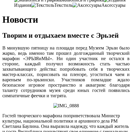
Издания
Текстиль
Аксессуары
Новости
Творим и отдыхаем вместе с Эрьзей
В минувшую пятницу на площади перед Музеем Эрьзи было
жарко, ведь именно там прошел долгожданный творческий
марафон «ЭРЬЗЯиМЫ». Ни один участник не остался в
стороне, каждый получил возможность стать частью
захватывающего действа: попробовать себя в творческих
мастер-классах, порисовать на пленэре, угоститься чаем и
вареньем по-эрьзински. Участников помладше ждало
безопасное игровое пространство и аквагрим: благодаря
таланту сотрудников музея среди юных гостей появились
симпатичные феечки и тигрята.
Гостей творческого марафона поприветствовала Министр
культуры, национальной политики и архивного дела РМ
Светлана Баулина. Она выразила надежду, что каждый житель
и гость Республики почувствует свое единение с гениальным