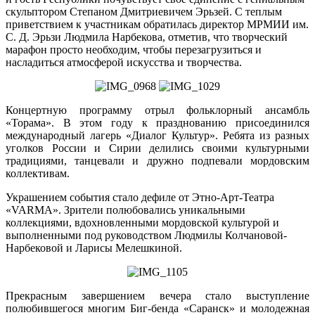
скульптором Степаном Дмитриевичем Эрьзей. С теплым
приветствием к участникам обратилась директор МРМИИ им.
С. Д. Эрьзи Людмила Нарбекова, отметив, что творческий
марафон просто необходим, чтобы перезагрузиться и
насладиться атмосферой искусства и творчества.
Концертную программу отрыл фольклорный ансамбль
«Торама». В этом году к празднованию присоединился
международный лагерь «Диалог Культур». Ребята из разных
уголков России и Сирии делились своими культурными
традициями, танцевали и дружно подпевали мордовским
коллективам.
Украшением события стало дефиле от Этно-Арт-Театра
«VARMA». Зрители полюбовались уникальными
коллекциями, вдохновленными мордовской культурой и
выполненными под руководством Людмилы Колчановой-
Нарбековой и Ларисы Мелешкиной.
Прекрасным завершением вечера стало выступление
полюбившегося многим Биг-бенда «Саранск» и молодежная