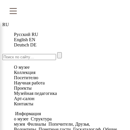
RU
Русский
RU
English
EN
Deutsch
DE
О музее
Коллекция
Посетителю
Научная работа
Проекты
Музейная педагогика
Арт-салон
Контакты
Информация
о музее
Структура
музея
Филиалы
Попечители, Друзья,
Волонтеры
Почетные гости
Госкаталог.рф
Общие