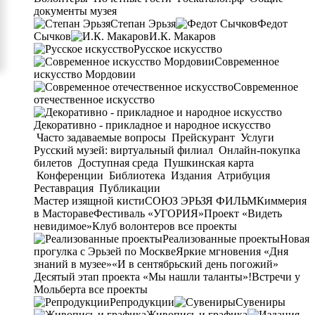
документы музея
Степан Эрьзя
Федот
Сычков
И.К. Макаров
Русское искусство
Современное
искусство Мордовии
Современное
отечественное искусство
Декоративно - прикладное и народное искусство
Часто задаваемые вопросы
Прейскурант
Услуги
Русский музей: виртуальный филиал
Онлайн-покупка
билетов
Доступная среда
Пушкинская карта
Конференции
Библиотека
Издания
Атрибуция
Реставрация
Публикации
Мастер изящной кисти
СОЮЗ ЭРЬЗЯ ФИЛЬМ
Киммерия
в Мастораве
Фестиваль «УГОРИЯ»
Проект «Видеть
невидимое»
Клуб волонтеров
все проекты
Реализованные проекты
Новая
прогулка с Эрьзей по Москве
Яркие мгновения «Дня
знаний в музее»
«И в сентябрьский день погожий»
Десятый этап проекта «Мы нашли таланты»!
Встречи у
Мольберта
все проекты
Репродукции
Сувениры
Живопись и графика