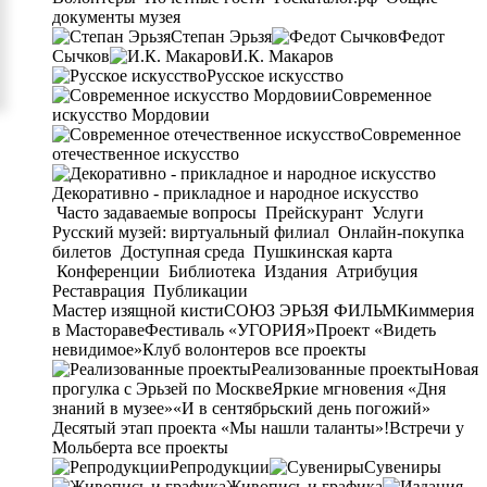
документы музея
Степан Эрьзя
Федот
Сычков
И.К. Макаров
Русское искусство
Современное
искусство Мордовии
Современное
отечественное искусство
Декоративно - прикладное и народное искусство
Часто задаваемые вопросы
Прейскурант
Услуги
Русский музей: виртуальный филиал
Онлайн-покупка
билетов
Доступная среда
Пушкинская карта
Конференции
Библиотека
Издания
Атрибуция
Реставрация
Публикации
Мастер изящной кисти
СОЮЗ ЭРЬЗЯ ФИЛЬМ
Киммерия
в Мастораве
Фестиваль «УГОРИЯ»
Проект «Видеть
невидимое»
Клуб волонтеров
все проекты
Реализованные проекты
Новая
прогулка с Эрьзей по Москве
Яркие мгновения «Дня
знаний в музее»
«И в сентябрьский день погожий»
Десятый этап проекта «Мы нашли таланты»!
Встречи у
Мольберта
все проекты
Репродукции
Сувениры
Живопись и графика