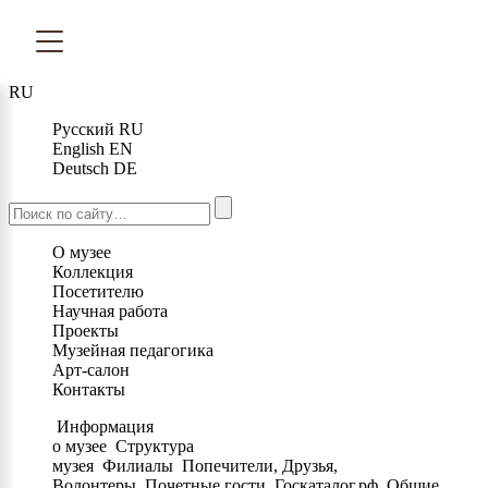
RU
Русский
RU
English
EN
Deutsch
DE
О музее
Коллекция
Посетителю
Научная работа
Проекты
Музейная педагогика
Арт-салон
Контакты
Информация
о музее
Структура
музея
Филиалы
Попечители, Друзья,
Волонтеры
Почетные гости
Госкаталог.рф
Общие