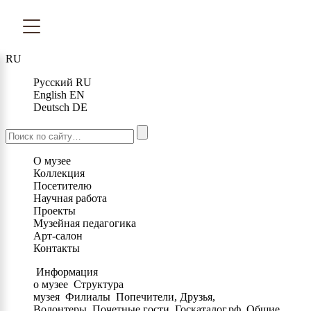
RU
Русский
RU
English
EN
Deutsch
DE
О музее
Коллекция
Посетителю
Научная работа
Проекты
Музейная педагогика
Арт-салон
Контакты
Информация
о музее
Структура
музея
Филиалы
Попечители, Друзья,
Волонтеры
Почетные гости
Госкаталог.рф
Общие