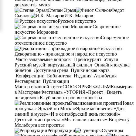
документы музея
Степан Эрьзя
Федот
Сычков
И.К. Макаров
Русское искусство
Современное
искусство Мордовии
Современное
отечественное искусство
Декоративно - прикладное и народное искусство
Часто задаваемые вопросы
Прейскурант
Услуги
Русский музей: виртуальный филиал
Онлайн-покупка
билетов
Доступная среда
Пушкинская карта
Конференции
Библиотека
Издания
Атрибуция
Реставрация
Публикации
Мастер изящной кисти
СОЮЗ ЭРЬЗЯ ФИЛЬМ
Киммерия
в Мастораве
Фестиваль «УГОРИЯ»
Проект «Видеть
невидимое»
Клуб волонтеров
все проекты
Реализованные проекты
Новая
прогулка с Эрьзей по Москве
Яркие мгновения «Дня
знаний в музее»
«И в сентябрьский день погожий»
Десятый этап проекта «Мы нашли таланты»!
Встречи у
Мольберта
все проекты
Репродукции
Сувениры
Живопись и графика