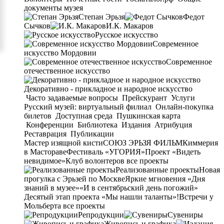
документы музея
Степан Эрьзя
Федот
Сычков
И.К. Макаров
Русское искусство
Современное
искусство Мордовии
Современное
отечественное искусство
Декоративно - прикладное и народное искусство
Часто задаваемые вопросы
Прейскурант
Услуги
Русский музей: виртуальный филиал
Онлайн-покупка
билетов
Доступная среда
Пушкинская карта
Конференции
Библиотека
Издания
Атрибуция
Реставрация
Публикации
Мастер изящной кисти
СОЮЗ ЭРЬЗЯ ФИЛЬМ
Киммерия
в Мастораве
Фестиваль «УГОРИЯ»
Проект «Видеть
невидимое»
Клуб волонтеров
все проекты
Реализованные проекты
Новая
прогулка с Эрьзей по Москве
Яркие мгновения «Дня
знаний в музее»
«И в сентябрьский день погожий»
Десятый этап проекта «Мы нашли таланты»!
Встречи у
Мольберта
все проекты
Репродукции
Сувениры
Живопись и графика