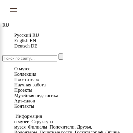
RU
Русский
RU
English
EN
Deutsch
DE
О музее
Коллекция
Посетителю
Научная работа
Проекты
Музейная педагогика
Арт-салон
Контакты
Информация
о музее
Структура
музея
Филиалы
Попечители, Друзья,
Волонтеры
Почетные гости
Госкаталог.рф
Общие