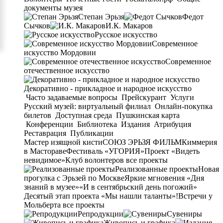
документы музея
Степан Эрьзя
Федот
Сычков
И.К. Макаров
Русское искусство
Современное
искусство Мордовии
Современное
отечественное искусство
Декоративно - прикладное и народное искусство
Часто задаваемые вопросы
Прейскурант
Услуги
Русский музей: виртуальный филиал
Онлайн-покупка
билетов
Доступная среда
Пушкинская карта
Конференции
Библиотека
Издания
Атрибуция
Реставрация
Публикации
Мастер изящной кисти
СОЮЗ ЭРЬЗЯ ФИЛЬМ
Киммерия
в Мастораве
Фестиваль «УГОРИЯ»
Проект «Видеть
невидимое»
Клуб волонтеров
все проекты
Реализованные проекты
Новая
прогулка с Эрьзей по Москве
Яркие мгновения «Дня
знаний в музее»
«И в сентябрьский день погожий»
Десятый этап проекта «Мы нашли таланты»!
Встречи у
Мольберта
все проекты
Репродукции
Сувениры
Живопись и графика