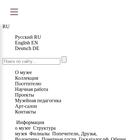
RU
Русский
RU
English
EN
Deutsch
DE
О музее
Коллекция
Посетителю
Научная работа
Проекты
Музейная педагогика
Арт-салон
Контакты
Информация
о музее
Структура
музея
Филиалы
Попечители, Друзья,
Волонтеры
Почетные гости
Госкаталог.рф
Общие