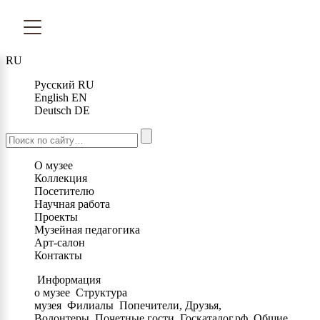
RU
Русский
RU
English
EN
Deutsch
DE
О музее
Коллекция
Посетителю
Научная работа
Проекты
Музейная педагогика
Арт-салон
Контакты
Информация
о музее
Структура
музея
Филиалы
Попечители, Друзья,
Волонтеры
Почетные гости
Госкаталог.рф
Общие