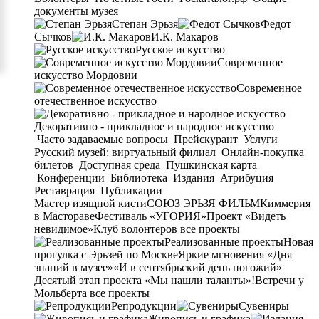
документы музея
Степан Эрьзя
Федот
Сычков
И.К. Макаров
Русское искусство
Современное
искусство Мордовии
Современное
отечественное искусство
Декоративно - прикладное и народное искусство
Часто задаваемые вопросы
Прейскурант
Услуги
Русский музей: виртуальный филиал
Онлайн-покупка
билетов
Доступная среда
Пушкинская карта
Конференции
Библиотека
Издания
Атрибуция
Реставрация
Публикации
Мастер изящной кисти
СОЮЗ ЭРЬЗЯ ФИЛЬМ
Киммерия
в Мастораве
Фестиваль «УГОРИЯ»
Проект «Видеть
невидимое»
Клуб волонтеров
все проекты
Реализованные проекты
Новая
прогулка с Эрьзей по Москве
Яркие мгновения «Дня
знаний в музее»
«И в сентябрьский день погожий»
Десятый этап проекта «Мы нашли таланты»!
Встречи у
Мольберта
все проекты
Репродукции
Сувениры
Живопись и графика