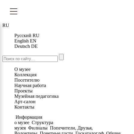
RU
Русский
RU
English
EN
Deutsch
DE
О музее
Коллекция
Посетителю
Научная работа
Проекты
Музейная педагогика
Арт-салон
Контакты
Информация
о музее
Структура
музея
Филиалы
Попечители, Друзья,
Волонтеры
Почетные гости
Госкаталог.рф
Общие