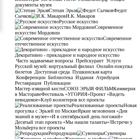
документы музея
Степан Эрьзя
Федот
Сычков
И.К. Макаров
Русское искусство
Современное
искусство Мордовии
Современное
отечественное искусство
Декоративно - прикладное и народное искусство
Часто задаваемые вопросы
Прейскурант
Услуги
Русский музей: виртуальный филиал
Онлайн-покупка
билетов
Доступная среда
Пушкинская карта
Конференции
Библиотека
Издания
Атрибуция
Реставрация
Публикации
Мастер изящной кисти
СОЮЗ ЭРЬЗЯ ФИЛЬМ
Киммерия
в Мастораве
Фестиваль «УГОРИЯ»
Проект «Видеть
невидимое»
Клуб волонтеров
все проекты
Реализованные проекты
Новая
прогулка с Эрьзей по Москве
Яркие мгновения «Дня
знаний в музее»
«И в сентябрьский день погожий»
Десятый этап проекта «Мы нашли таланты»!
Встречи у
Мольберта
все проекты
Репродукции
Сувениры
Живопись и графика