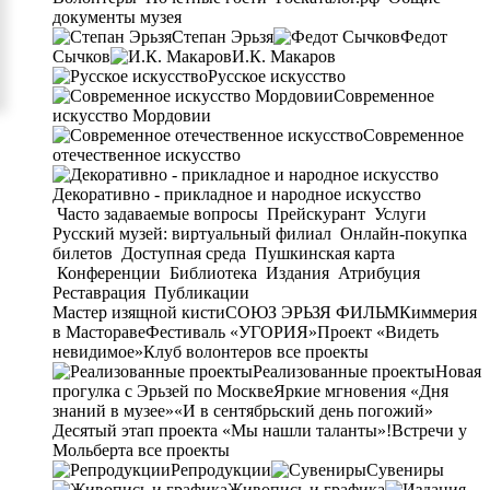
документы музея
Степан Эрьзя
Федот
Сычков
И.К. Макаров
Русское искусство
Современное
искусство Мордовии
Современное
отечественное искусство
Декоративно - прикладное и народное искусство
Часто задаваемые вопросы
Прейскурант
Услуги
Русский музей: виртуальный филиал
Онлайн-покупка
билетов
Доступная среда
Пушкинская карта
Конференции
Библиотека
Издания
Атрибуция
Реставрация
Публикации
Мастер изящной кисти
СОЮЗ ЭРЬЗЯ ФИЛЬМ
Киммерия
в Мастораве
Фестиваль «УГОРИЯ»
Проект «Видеть
невидимое»
Клуб волонтеров
все проекты
Реализованные проекты
Новая
прогулка с Эрьзей по Москве
Яркие мгновения «Дня
знаний в музее»
«И в сентябрьский день погожий»
Десятый этап проекта «Мы нашли таланты»!
Встречи у
Мольберта
все проекты
Репродукции
Сувениры
Живопись и графика