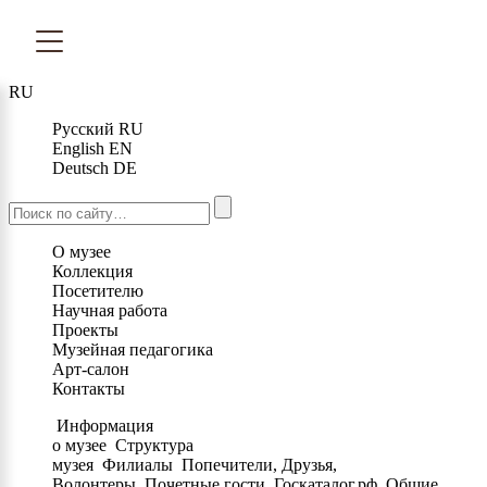
RU
Русский
RU
English
EN
Deutsch
DE
О музее
Коллекция
Посетителю
Научная работа
Проекты
Музейная педагогика
Арт-салон
Контакты
Информация
о музее
Структура
музея
Филиалы
Попечители, Друзья,
Волонтеры
Почетные гости
Госкаталог.рф
Общие