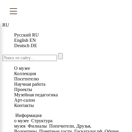
RU
Русский
RU
English
EN
Deutsch
DE
О музее
Коллекция
Посетителю
Научная работа
Проекты
Музейная педагогика
Арт-салон
Контакты
Информация
о музее
Структура
музея
Филиалы
Попечители, Друзья,
Волонтеры
Почетные гости
Госкаталог.рф
Общие