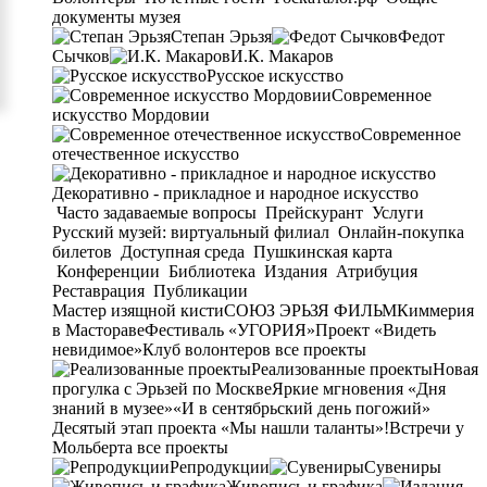
документы музея
Степан Эрьзя
Федот
Сычков
И.К. Макаров
Русское искусство
Современное
искусство Мордовии
Современное
отечественное искусство
Декоративно - прикладное и народное искусство
Часто задаваемые вопросы
Прейскурант
Услуги
Русский музей: виртуальный филиал
Онлайн-покупка
билетов
Доступная среда
Пушкинская карта
Конференции
Библиотека
Издания
Атрибуция
Реставрация
Публикации
Мастер изящной кисти
СОЮЗ ЭРЬЗЯ ФИЛЬМ
Киммерия
в Мастораве
Фестиваль «УГОРИЯ»
Проект «Видеть
невидимое»
Клуб волонтеров
все проекты
Реализованные проекты
Новая
прогулка с Эрьзей по Москве
Яркие мгновения «Дня
знаний в музее»
«И в сентябрьский день погожий»
Десятый этап проекта «Мы нашли таланты»!
Встречи у
Мольберта
все проекты
Репродукции
Сувениры
Живопись и графика