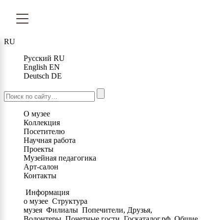
RU
Русский
RU
English
EN
Deutsch
DE
О музее
Коллекция
Посетителю
Научная работа
Проекты
Музейная педагогика
Арт-салон
Контакты
Информация
о музее
Структура
музея
Филиалы
Попечители, Друзья,
Волонтеры
Почетные гости
Госкаталог.рф
Общие