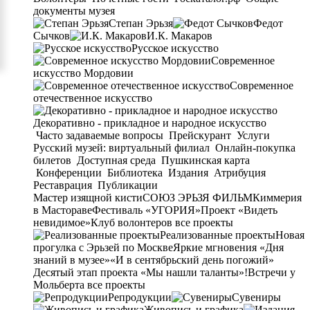
документы музея
Степан Эрьзя
Федот
Сычков
И.К. Макаров
Русское искусство
Современное
искусство Мордовии
Современное
отечественное искусство
Декоративно - прикладное и народное искусство
Часто задаваемые вопросы
Прейскурант
Услуги
Русский музей: виртуальный филиал
Онлайн-покупка
билетов
Доступная среда
Пушкинская карта
Конференции
Библиотека
Издания
Атрибуция
Реставрация
Публикации
Мастер изящной кисти
СОЮЗ ЭРЬЗЯ ФИЛЬМ
Киммерия
в Мастораве
Фестиваль «УГОРИЯ»
Проект «Видеть
невидимое»
Клуб волонтеров
все проекты
Реализованные проекты
Новая
прогулка с Эрьзей по Москве
Яркие мгновения «Дня
знаний в музее»
«И в сентябрьский день погожий»
Десятый этап проекта «Мы нашли таланты»!
Встречи у
Мольберта
все проекты
Репродукции
Сувениры
Живопись и графика