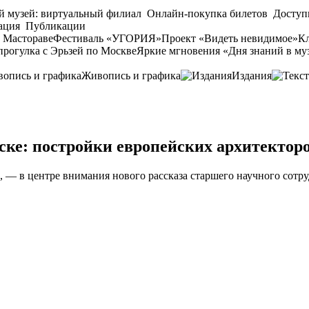
й музей: виртуальный филиал
Онлайн-покупка билетов
Доступ
ация
Публикации
 Мастораве
Фестиваль «УГОРИЯ»
Проект «Видеть невидимое»
Кл
прогулка с Эрьзей по Москве
Яркие мгновения «Дня знаний в му
Живопись и графика
Издания
ке: постройки европейских архитектор
 — в центре внимания нового рассказа старшего научного сотру