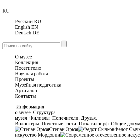
RU
Русский
RU
English
EN
Deutsch
DE
О музее
Коллекция
Посетителю
Научная работа
Проекты
Музейная педагогика
Арт-салон
Контакты
Информация
о музее
Структура
музея
Филиалы
Попечители, Друзья,
Волонтеры
Почетные гости
Госкаталог.рф
Общие докум
Степан Эрьзя
Федот Сыч
искусство Мордовии