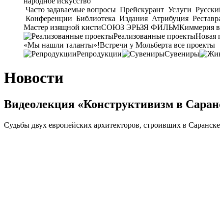
народное искусство
Часто задаваемые вопросы
Прейскурант
Услуги
Русски
Конференции
Библиотека
Издания
Атрибуция
Реставр
Мастер изящной кисти
СОЮЗ ЭРЬЗЯ ФИЛЬМ
Киммерия в
Реализованные проекты
Новая 
«Мы нашли таланты»!
Встречи у Мольберта
все проекты
Репродукции
Сувениры
Новости
Видеолекция «Конструктивизм в Саранс
Судьбы двух европейских архитекторов, строивших в Саранске,