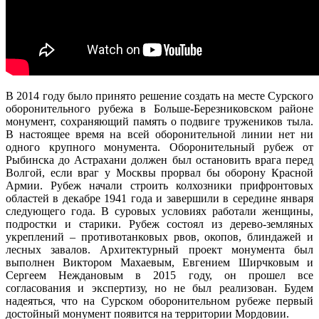
В 2014 году было принято решение создать на месте Сурского
оборонительного рубежа в Больше-Березниковском районе
монумент, сохраняющий память о подвиге тружеников тыла.
В настоящее время на всей оборонительной линии нет ни
одного крупного монумента. Оборонительный рубеж от
Рыбинска до Астрахани должен был остановить врага перед
Волгой, если враг у Москвы прорвал бы оборону Красной
Армии. Рубеж начали строить колхозники прифронтовых
областей в декабре 1941 года и завершили в середине января
следующего года. В суровых условиях работали женщины,
подростки и старики. Рубеж состоял из дерево-земляных
укреплений – противотанковых рвов, окопов, блиндажей и
лесных завалов. Архитектурный проект монумента был
выполнен Виктором Махаевым, Евгением Ширчковым и
Сергеем Неждановым в 2015 году, он прошел все
согласования и экспертизу, но не был реализован. Будем
надеяться, что на Сурском оборонительном рубеже первый
достойный монумент появится на территории Мордовии.