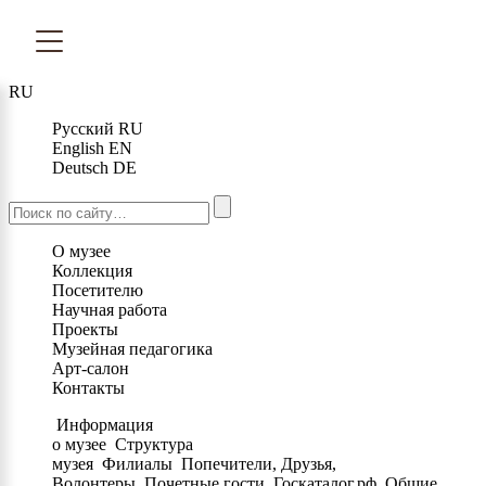
RU
Русский
RU
English
EN
Deutsch
DE
О музее
Коллекция
Посетителю
Научная работа
Проекты
Музейная педагогика
Арт-салон
Контакты
Информация
о музее
Структура
музея
Филиалы
Попечители, Друзья,
Волонтеры
Почетные гости
Госкаталог.рф
Общие