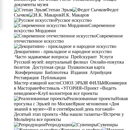
документы музея
Степан Эрьзя
Федот
Сычков
И.К. Макаров
Русское искусство
Современное
искусство Мордовии
Современное
отечественное искусство
Декоративно - прикладное и народное искусство
Часто задаваемые вопросы
Прейскурант
Услуги
Русский музей: виртуальный филиал
Онлайн-покупка
билетов
Доступная среда
Пушкинская карта
Конференции
Библиотека
Издания
Атрибуция
Реставрация
Публикации
Мастер изящной кисти
СОЮЗ ЭРЬЗЯ ФИЛЬМ
Киммерия
в Мастораве
Фестиваль «УГОРИЯ»
Проект «Видеть
невидимое»
Клуб волонтеров
все проекты
Реализованные проекты
Новая
прогулка с Эрьзей по Москве
Яркие мгновения «Дня
знаний в музее»
«И в сентябрьский день погожий»
Десятый этап проекта «Мы нашли таланты»!
Встречи у
Мольберта
все проекты
Репродукции
Сувениры
Живопись и графика