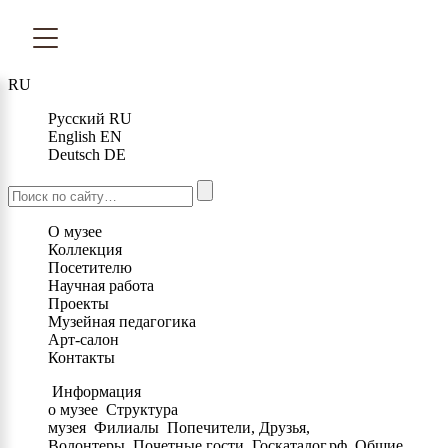
RU
Русский
RU
English
EN
Deutsch
DE
О музее
Коллекция
Посетителю
Научная работа
Проекты
Музейная педагогика
Арт-салон
Контакты
Информация
о музее
Структура
музея
Филиалы
Попечители, Друзья,
Волонтеры
Почетные гости
Госкаталог.рф
Общие