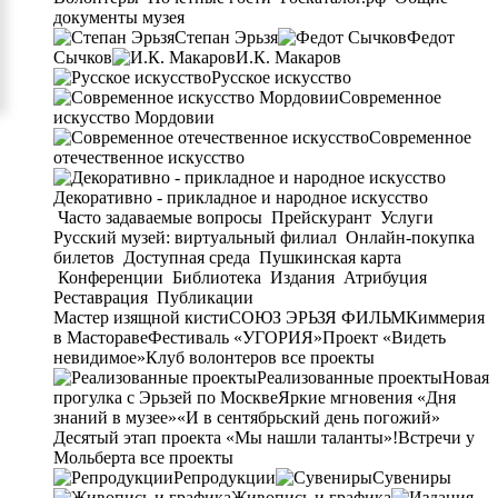
документы музея
Степан Эрьзя
Федот
Сычков
И.К. Макаров
Русское искусство
Современное
искусство Мордовии
Современное
отечественное искусство
Декоративно - прикладное и народное искусство
Часто задаваемые вопросы
Прейскурант
Услуги
Русский музей: виртуальный филиал
Онлайн-покупка
билетов
Доступная среда
Пушкинская карта
Конференции
Библиотека
Издания
Атрибуция
Реставрация
Публикации
Мастер изящной кисти
СОЮЗ ЭРЬЗЯ ФИЛЬМ
Киммерия
в Мастораве
Фестиваль «УГОРИЯ»
Проект «Видеть
невидимое»
Клуб волонтеров
все проекты
Реализованные проекты
Новая
прогулка с Эрьзей по Москве
Яркие мгновения «Дня
знаний в музее»
«И в сентябрьский день погожий»
Десятый этап проекта «Мы нашли таланты»!
Встречи у
Мольберта
все проекты
Репродукции
Сувениры
Живопись и графика