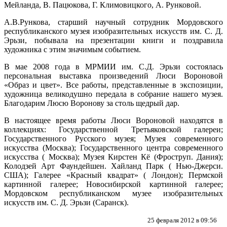
Мейланда, В. Пацюкова, Г. Климовицкого, А. Рунковой.
А.В.Рункова, старший научный сотрудник Мордовского
республиканского музея изобразительных искусств им. С. Д.
Эрьзи, побывала на презентации книги и поздравила
художника с этим значимым событием.
В мае 2008 года в МРМИИ им. С.Д. Эрьзи состоялась
персональная выставка произведений Люси Вороновой
«Образ и цвет». Все работы, представленные в экспозиции,
художница великодушно передала в собрание нашего музея.
Благодарим Люсю Воронову за столь щедрый дар.
В настоящее время работы Люси Вороновой находятся в
коллекциях: Государственной Третьяковской галереи;
Государственного Русского музея; Музея современного
искусства (Москва); Государственного центра современного
искусства ( Москва); Музея Кирстен Кё (Фроструп. Дания);
Колодзей Арт Фаундейшен. Хайланд Парк ( Нью-Джерси.
США); Галерее «Красный квадрат» ( Лондон); Пермской
картинной галерее; Новосибирской картинной галерее;
Мордовском республиканском музее изобразительных
искусств им. С. Д. Эрьзи (Саранск).
25 февраля 2012 в 09:56