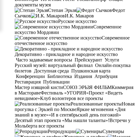
документы музея
Степан Эрьзя
Федот
Сычков
И.К. Макаров
Русское искусство
Современное
искусство Мордовии
Современное
отечественное искусство
Декоративно - прикладное и народное искусство
Часто задаваемые вопросы
Прейскурант
Услуги
Русский музей: виртуальный филиал
Онлайн-покупка
билетов
Доступная среда
Пушкинская карта
Конференции
Библиотека
Издания
Атрибуция
Реставрация
Публикации
Мастер изящной кисти
СОЮЗ ЭРЬЗЯ ФИЛЬМ
Киммерия
в Мастораве
Фестиваль «УГОРИЯ»
Проект «Видеть
невидимое»
Клуб волонтеров
все проекты
Реализованные проекты
Новая
прогулка с Эрьзей по Москве
Яркие мгновения «Дня
знаний в музее»
«И в сентябрьский день погожий»
Десятый этап проекта «Мы нашли таланты»!
Встречи у
Мольберта
все проекты
Репродукции
Сувениры
Живопись и графика