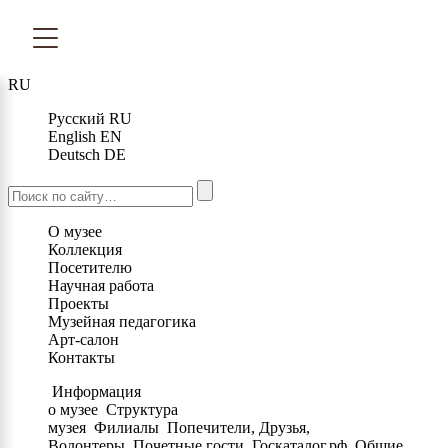
RU
Русский
RU
English
EN
Deutsch
DE
О музее
Коллекция
Посетителю
Научная работа
Проекты
Музейная педагогика
Арт-салон
Контакты
Информация
о музее
Структура
музея
Филиалы
Попечители, Друзья,
Волонтеры
Почетные гости
Госкаталог.рф
Общие