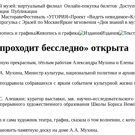
й музей: виртуальный филиал
Онлайн-покупка билетов
Доступ
ация
Публикации
 Мастораве
Фестиваль «УГОРИЯ»
Проект «Видеть невидимое»
Кл
прогулка с Эрьзей по Москве
Яркие мгновения «Дня знаний в му
Живопись и графика
Издания
 проходит бесследно» открыта
вучную прекрасным, тёплым работам Александра Мухина и Елен
.А. Мухина, Министр культуры, национальной политики и архив
 поздравила собравшихся с ярким событием культурной жизни 
 Алешкин; куратор выставки, зав. научно-исследовательского 
епрерывного художественного образования Школы Бориса Немен
 сама художник театра, график, сказала о том волнении, с кото
тановить памятную доску на доме А.А. Мухина.