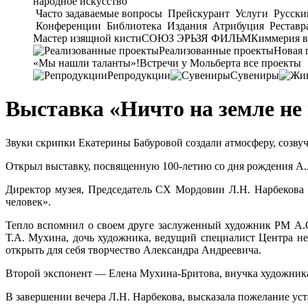
народное искусство
Часто задаваемые вопросы
Прейскурант
Услуги
Русски
Конференции
Библиотека
Издания
Атрибуция
Реставр
Мастер изящной кисти
СОЮЗ ЭРЬЗЯ ФИЛЬМ
Киммерия в
Реализованные проекты
Новая 
«Мы нашли таланты»!
Встречи у Мольберта
все проекты
Репродукции
Сувениры
Выставка «Ничто на земле не
Звуки скрипки Екатерины Бабуровой создали атмосферу, соз
Открыл выставку, посвященную 100-летию со дня рождения А
Директор музея, Председатель СХ Мордовии Л.Н. Нарбекова
человек».
Тепло вспомнил о своем друге заслуженный художник РМ А.С.
Т.А. Мухина, дочь художника, ведущий специалист Центра н
открыть для себя творчество Александра Андреевича.
Второй экспонент — Елена Мухина-Бритова, внучка художника и
В завершении вечера Л.Н. Нарбекова, высказала пожелание ус