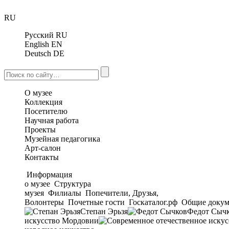
RU
Русский
RU
English
EN
Deutsch
DE
О музее
Коллекция
Посетителю
Научная работа
Проекты
Музейная педагогика
Арт-салон
Контакты
Информация
о музее
Структура
музея
Филиалы
Попечители, Друзья,
Волонтеры
Почетные гости
Госкаталог.рф
Общие докум
Степан Эрьзя
Федот Сыч
искусство Мордовии